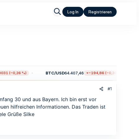
Log In
Registrieren
BTC/USD
64.407,46
31 (−0,26 %)
−194,86 (−0,30 %)
#1
Anfang 30 und aus Bayern. Ich bin erst vor
n hilfreichen Informationen. Das Traden ist
ele Grüße Silke