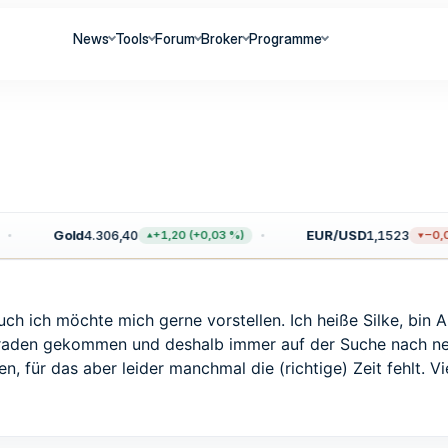
News
Tools
Forum
Broker
Programme
Gold
4.306,40
EUR/USD
1,1523
+1,20 (+0,03 %)
−0,00
uch ich möchte mich gerne vorstellen. Ich heiße Silke, bin 
raden gekommen und deshalb immer auf der Suche nach neue
, für das aber leider manchmal die (richtige) Zeit fehlt. Vi