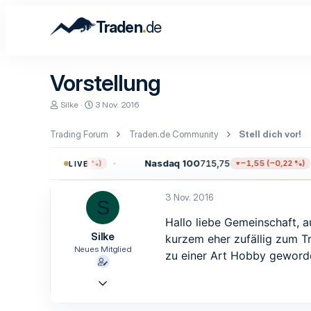
.
Traden
de
Vorstellung
E
E
Silke
3 Nov. 2016
r
r
s
s
Trading Forum
Traden.de Community
Stell dich vor!
t
t
e
e
l
l
6,18
Nasdaq 100
715,75
−7,37 (−0,10 %)
−1,55 (−0,22 %)
LIVE
l
l
e
t
r
a
3 Nov. 2016
S
m
Hallo liebe Gemeinschaft, a
Silke
kurzem eher zufällig zum T
Neues Mitglied
zu einer Art Hobby geworden
2 Nov. 2016
1