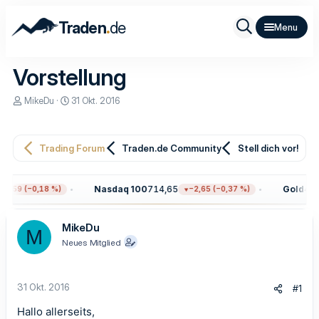
.
Traden
de
Vorstellung
E
E
MikeDu
31 Okt. 2016
r
r
s
s
t
t
e
e
Trading Forum
Traden.de Community
Stell dich vor!
l
l
l
l
e
t
Nasdaq 100
714,65
Gold
4.34
3,59 (−0,18 %)
−2,65 (−0,37 %)
r
a
m
MikeDu
M
Neues Mitglied
31 Okt. 2016
#1
Hallo allerseits,