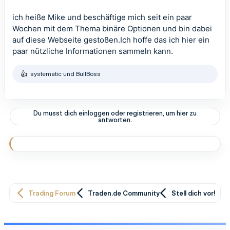
ich heiße Mike und beschäftige mich seit ein paar
Wochen mit dem Thema binäre Optionen und bin dabei
auf diese Webseite gestoßen.Ich hoffe das ich hier ein
paar nützliche Informationen sammeln kann.
systematic
und
BullBoss
R
e
a
k
t
Du musst dich einloggen oder registrieren, um hier zu
i
antworten.
o
n
e
n
:
Trading Forum
Traden.de Community
Stell dich vor!