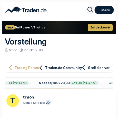
.
Traden
de
BullPower V7 ist da
Entdecken →
NEU
Vorstellung
E
E
timon
27 Okt. 2016
r
r
s
s
t
t
e
e
Trading Forum
Traden.de Community
Stell dich vor!
l
l
l
l
e
t
Nasdaq 100
723,03
Gold
4.
+47,68 (+0,62 %)
+8,38 (+1,17 %)
r
a
m
timon
T
Neues Mitglied