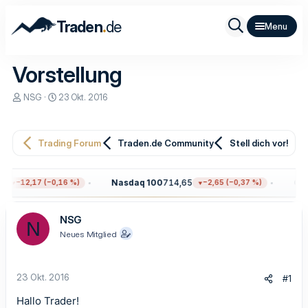
.
Traden
de
Vorstellung
E
E
NSG
23 Okt. 2016
r
r
s
s
t
t
e
e
Trading Forum
Traden.de Community
Stell dich vor!
l
l
l
l
e
t
8
Nasdaq 100
714,65
Gol
−12,17 (−0,16 %)
−2,65 (−0,37 %)
r
a
m
NSG
N
Neues Mitglied
23 Okt. 2016
#1
Hallo Trader!