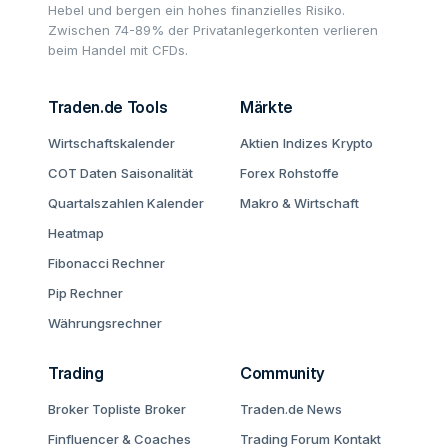
Hebel und bergen ein hohes finanzielles Risiko.
Zwischen 74-89% der Privatanlegerkonten verlieren
beim Handel mit CFDs.
Traden.de Tools
Märkte
Wirtschaftskalender
Aktien
Indizes
Krypto
COT Daten
Saisonalität
Forex
Rohstoffe
Quartalszahlen Kalender
Makro & Wirtschaft
Heatmap
Fibonacci Rechner
Pip Rechner
Währungsrechner
Trading
Community
Broker Topliste
Broker
Traden.de News
Finfluencer & Coaches
Trading Forum
Kontakt