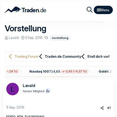
.
Traden
de
Vorstellung
E
E
S
Lavald
5 Sep. 2016
vorstellung
r
r
c
s
s
h
t
t
l
e
e
a
Trading Forum
Traden.de Community
Stell dich vor!
l
l
g
l
l
w
e
t
o
r
a
r
Nasdaq 100
714,65
Gold
4.371,1
9 (−0,18 %)
−2,65 (−0,37 %)
m
t
e
Lavald
L
Neues Mitglied
5 Sep. 2016
#1
Hallo alle zusammen.