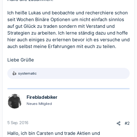
Ich heiße Lukas und beobachte und recherchiere schon
seit Wochen Binäre Optionen um nicht einfach sinnlos
auf gut Glück zu traden sondern mit Verstand und
Strategien zu arbeiten. Ich lerne ständig dazu und hoffe
hier auch einiges zu erlernen bevor ich es versuche und
auch selbst meine Erfahrungen mit euch zu teilen.
Liebe Grüße
systematic
R
e
a
k
t
Firebladebiker
i
Neues Mitglied
o
n
e
n
5 Sep. 2016
#2
:
Hallo, ich bin Carsten und trade Aktien und