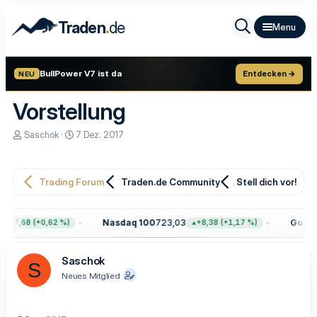
.
Traden
de
BullPower V7 ist da
Entdecken →
NEU
Vorstellung
E
E
Saschok
7 Dez. 2017
r
r
s
s
t
t
e
e
Trading Forum
Traden.de Community
Stell dich vor!
l
l
l
l
e
t
Nasdaq 100
723,03
Gold
4.
+47,68 (+0,62 %)
+8,38 (+1,17 %)
r
a
m
Saschok
S
Neues Mitglied