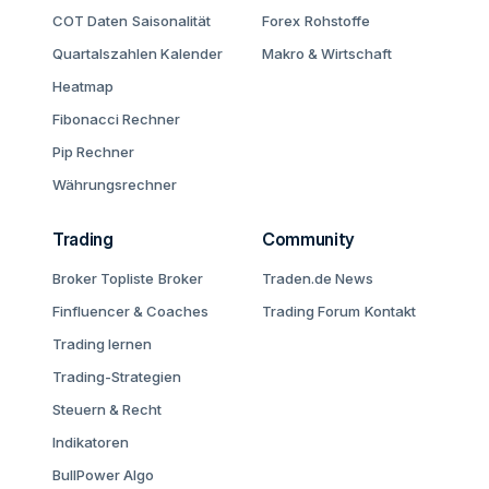
COT Daten
Saisonalität
Forex
Rohstoffe
Quartalszahlen Kalender
Makro & Wirtschaft
Heatmap
Fibonacci Rechner
Pip Rechner
Währungsrechner
Trading
Community
Broker Topliste
Broker
Traden.de News
Finfluencer & Coaches
Trading Forum
Kontakt
Trading lernen
Trading-Strategien
Steuern & Recht
Indikatoren
BullPower Algo