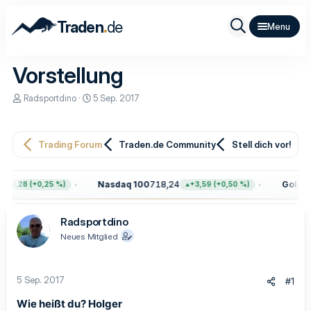
.
Traden
de
Vorstellung
E
E
Radsportdino
5 Sep. 2017
r
r
s
s
t
t
e
e
Trading Forum
Traden.de Community
Stell dich vor!
l
l
l
l
e
t
Nasdaq 100
718,24
Gold
4.4
+19,28 (+0,25 %)
+3,59 (+0,50 %)
r
a
m
Radsportdino
Neues Mitglied
5 Sep. 2017
#1
Wie heißt du? Holger