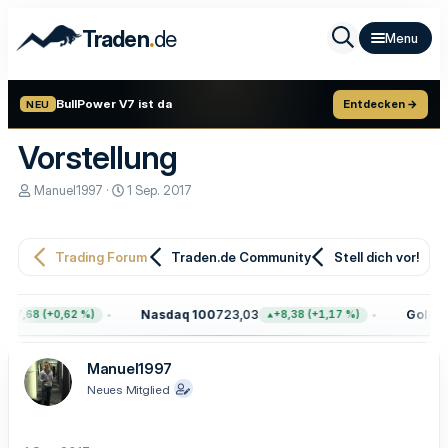
.
Traden
de
BullPower V7 ist da
Entdecken →
NEU
Vorstellung
E
E
Manuel1997
1 Sep. 2017
r
r
s
s
t
t
e
e
Trading Forum
Traden.de Community
Stell dich vor!
l
l
l
l
e
t
Nasdaq 100
723,03
Gold
4.
+47,68 (+0,62 %)
+8,38 (+1,17 %)
r
a
m
Manuel1997
Neues Mitglied