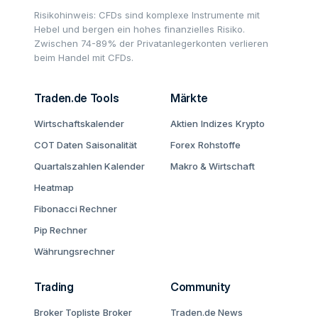
Risikohinweis: CFDs sind komplexe Instrumente mit
Hebel und bergen ein hohes finanzielles Risiko.
Zwischen 74-89% der Privatanlegerkonten verlieren
beim Handel mit CFDs.
Traden.de Tools
Märkte
Wirtschaftskalender
Aktien
Indizes
Krypto
COT Daten
Saisonalität
Forex
Rohstoffe
Quartalszahlen Kalender
Makro & Wirtschaft
Heatmap
Fibonacci Rechner
Pip Rechner
Währungsrechner
Trading
Community
Broker Topliste
Broker
Traden.de News