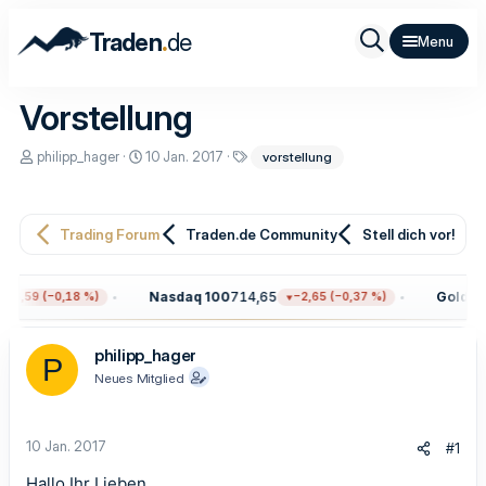
.
Traden
de
Vorstellung
E
E
S
philipp_hager
10 Jan. 2017
vorstellung
r
r
c
s
s
h
t
t
l
e
e
a
Trading Forum
Traden.de Community
Stell dich vor!
l
l
g
l
l
w
e
t
o
r
a
r
Nasdaq 100
714,65
Gold
4.3
13,59 (−0,18 %)
−2,65 (−0,37 %)
m
t
e
philipp_hager
P
Neues Mitglied
10 Jan. 2017
#1
Hallo Ihr Lieben,