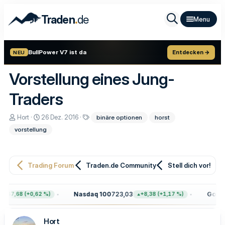
.
Traden
de
BullPower V7 ist da
Entdecken →
NEU
Vorstellung eines Jung-
Traders
E
E
S
Hort
26 Dez. 2016
binäre optionen
horst
r
r
c
vorstellung
s
s
h
t
t
l
e
e
a
l
l
g
l
l
w
Trading Forum
Traden.de Community
Stell dich vor!
e
t
o
r
a
r
m
t
Nasdaq 100
723,03
Gold
4.
+47,68 (+0,62 %)
+8,38 (+1,17 %)
e
Hort