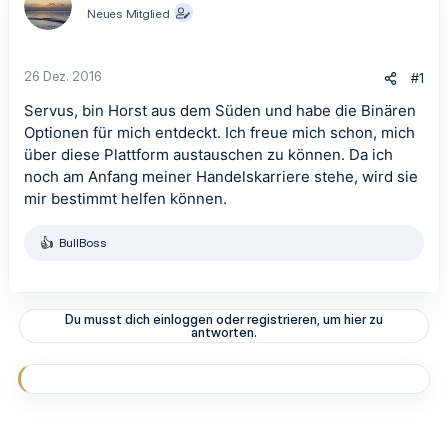
Neues Mitglied
26 Dez. 2016
#1
Servus, bin Horst aus dem Süden und habe die Binären
Optionen für mich entdeckt. Ich freue mich schon, mich
über diese Plattform austauschen zu können. Da ich
noch am Anfang meiner Handelskarriere stehe, wird sie
mir bestimmt helfen können.
BullBoss
R
e
a
k
t
Du musst dich einloggen oder registrieren, um hier zu
i
antworten.
o
n
e
n
: