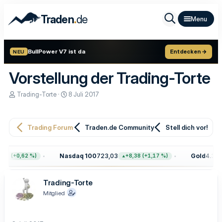
.
Traden
de
BullPower V7 ist da
Entdecken →
NEU
Vorstellung der Trading-Torte
E
E
Trading-Torte
8 Juli 2017
r
r
s
s
t
t
e
e
Trading Forum
Traden.de Community
Stell dich vor!
l
l
l
l
e
t
Nasdaq 100
723,03
Gold
4.399,7
8 (+0,62 %)
+8,38 (+1,17 %)
r
a
m
Trading-Torte
Mitglied