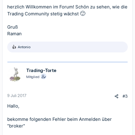
herzlich Willkommen im Forum! Schön zu sehen, wie die
🙂
Trading Community stetig wächst
Gruß
Raman
Antonio
R
e
a
k
t
Trading-Torte
i
Mitglied
o
n
e
n
9 Juli 2017
#3
:
Hallo,
bekomme folgenden Fehler beim Anmelden über
"broker"