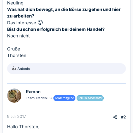
Neuling
Was hat dich bewegt, an die Börse zu gehen und hier
zu arbeiten?
🙂
Das Interesse
Bist du schon erfolgreich bei deinem Handel?
Noch nicht
Grüße
Thorsten
Antonio
R
e
a
k
t
Raman
i
Team Traden.EU
Teammitglied
Forum Moderator
o
n
e
n
8 Juli 2017
#2
:
Hallo Thorsten,