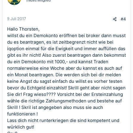
Treues Mitglied
o
n
e
n
9 Juli 2017
#4
:
Hallo Thorsten,
willst du ein Demokonto eröffnen bei broker dann musst
du es beantragen, es ist zeitbegrenzt nicht wie bei
iqoption einmal für die Ewigkeit und immer auffüllen das
gibt es ihr nicht! Also zuerst beantragen dann bekommst
du ein Demokonto mit 1000,- und kannst Traden
normalerweise eine Woche aber du kannst es auch auf
ein Monat beantragen. Die werden sich bei dir melden
keine Angst du sagst einfach du willst es vorher testen
bevor du Echtgeld einzahlst! Skrill geht aber nicht sagen
Sie dir! Frag wieso???? Vorsicht bei der Ersteinzahlung
wähle die richtige Zahlungsmethoden und bestehe auf
Skrill ! Skril ist angegeben also muss sie auch
funktionieren !
Lass dich nicht runterkriegen die sind kompetent und
würklich gut!