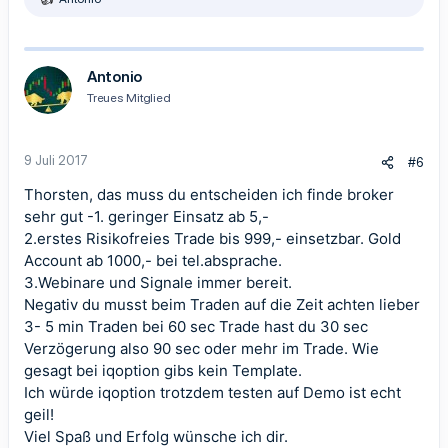
R
e
a
k
t
Antonio
i
Treues Mitglied
o
n
e
n
9 Juli 2017
#6
:
Thorsten, das muss du entscheiden ich finde broker
sehr gut -1. geringer Einsatz ab 5,-
2.erstes Risikofreies Trade bis 999,- einsetzbar. Gold
Account ab 1000,- bei tel.absprache.
3.Webinare und Signale immer bereit.
Negativ du musst beim Traden auf die Zeit achten lieber
3- 5 min Traden bei 60 sec Trade hast du 30 sec
Verzögerung also 90 sec oder mehr im Trade. Wie
gesagt bei iqoption gibs kein Template.
Ich würde iqoption trotzdem testen auf Demo ist echt
geil!
Viel Spaß und Erfolg wünsche ich dir.