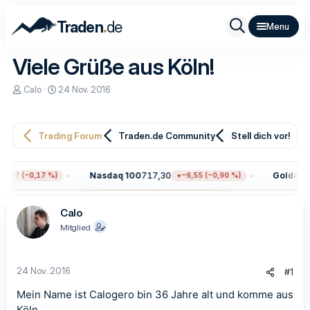
.
Traden
de
Viele Grüße aus Köln!
E
E
Calo
24 Nov. 2016
r
r
s
s
t
t
e
e
Trading Forum
Traden.de Community
Stell dich vor!
l
l
l
l
e
t
Nasdaq 100
717,30
Gold
4.31
2,97 (−0,17 %)
−6,55 (−0,90 %)
r
a
m
Calo
Mitglied
24 Nov. 2016
#1
Mein Name ist Calogero bin 36 Jahre alt und komme aus
Köln.