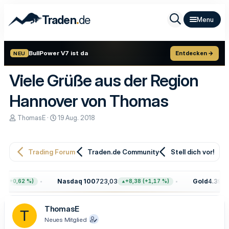
.
Traden
de
BullPower V7 ist da
Entdecken →
NEU
Viele Grüße aus der Region
Hannover von Thomas
E
E
ThomasE
19 Aug. 2018
r
r
s
s
t
t
e
e
Trading Forum
Traden.de Community
Stell dich vor!
l
l
l
l
e
t
Nasdaq 100
723,03
Gold
4.399,7
 (+0,62 %)
+8,38 (+1,17 %)
r
a
m
ThomasE
T
Neues Mitglied