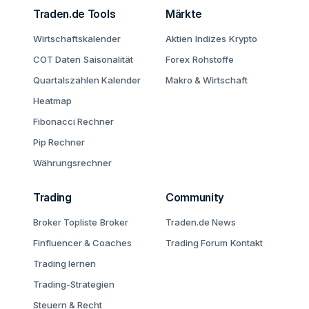
Traden.de Tools
Märkte
Wirtschaftskalender
Aktien
Indizes
Krypto
COT Daten
Saisonalität
Forex
Rohstoffe
Quartalszahlen Kalender
Makro & Wirtschaft
Heatmap
Fibonacci Rechner
Pip Rechner
Währungsrechner
Trading
Community
Broker Topliste
Broker
Traden.de News
Finfluencer & Coaches
Trading Forum
Kontakt
Trading lernen
Trading-Strategien
Steuern & Recht