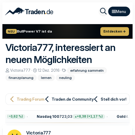
.
Traden
de
BullPower V7 ist da
Entdecken →
NEU
Victoria777, interessiert an
neuen Möglichkeiten
E
E
S
Victoria777
12 Dez. 2016
erfahrung sammeln
r
r
c
finanzplanung
lernen
neuling
s
s
h
t
t
l
e
e
a
l
l
g
l
l
w
Trading Forum
Traden.de Community
Stell dich vor!
e
t
o
r
a
r
m
t
Nasdaq 100
723,03
Gold
4.399
68 (+0,62 %)
+8,38 (+1,17 %)
e
Victoria777