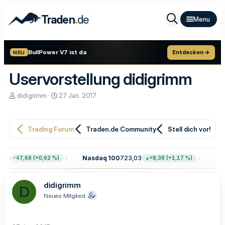
.
Traden
de
BullPower V7 ist da
Entdecken →
NEU
Uservorstellung didigrimm
E
E
didigrimm
27 Jan. 2017
r
r
s
s
t
t
e
e
Trading Forum
Traden.de Community
Stell dich vor!
l
l
l
l
e
t
4
Nasdaq 100
723,03
Gol
+47,68 (+0,62 %)
+8,38 (+1,17 %)
r
a
m
didigrimm
D
Neues Mitglied