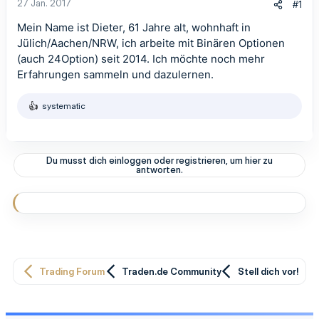
27 Jan. 2017
#1
Mein Name ist Dieter, 61 Jahre alt, wohnhaft in
Jülich/Aachen/NRW, ich arbeite mit Binären Optionen
(auch 24Option) seit 2014. Ich möchte noch mehr
Erfahrungen sammeln und dazulernen.
systematic
R
e
a
k
t
Du musst dich einloggen oder registrieren, um hier zu
i
antworten.
o
n
e
n
:
Trading Forum
Traden.de Community
Stell dich vor!