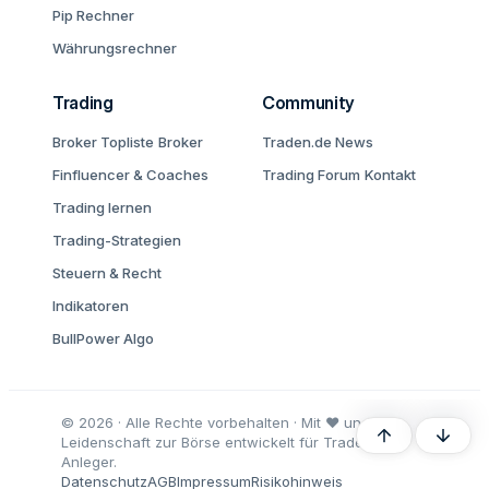
Pip Rechner
Währungsrechner
Trading
Community
Broker Topliste
Broker
Traden.de News
Finfluencer & Coaches
Trading Forum
Kontakt
Trading lernen
Trading-Strategien
Steuern & Recht
Indikatoren
BullPower Algo
© 2026 · Alle Rechte vorbehalten · Mit ♥ und
Oben
Unten
Leidenschaft zur Börse entwickelt für Trader und
Anleger.
Datenschutz
AGB
Impressum
Risikohinweis