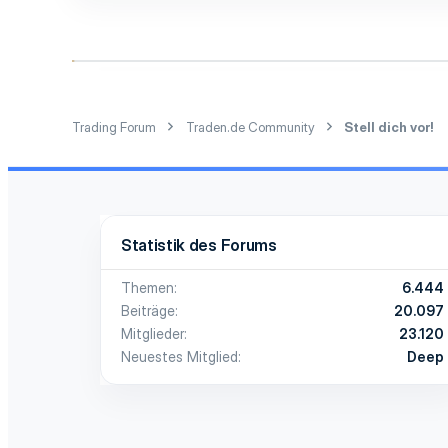
1
3
71
Berlin
Trading Forum
Traden.de Community
Stell dich vor!
Statistik des Forums
Themen
6.444
Beiträge
20.097
Mitglieder
23.120
Neuestes Mitglied
Deep