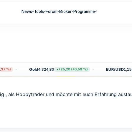
News
Tools
Forum
Broker
Programme
Gold
4.324,80
EUR/USD
1,152
37 %)
+25,20 (+0,59 %)
ätig , als Hobbytrader und möchte mit euch Erfahrung austa