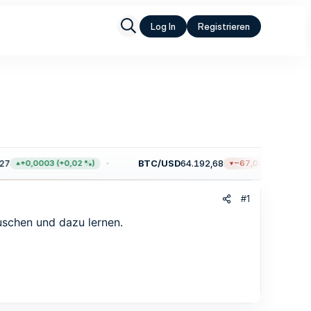
Log In
Registrieren
7
BTC/USD
64.192,68
+0,0003 (+0,02 %)
−67,00 (−0,10 %)
#1
uschen und dazu lernen.