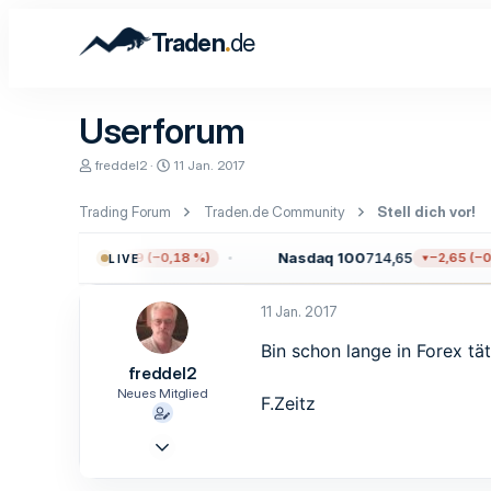
.
Traden
de
Userforum
E
E
freddel2
11 Jan. 2017
r
r
s
s
Trading Forum
Traden.de Community
Stell dich vor!
t
t
e
e
l
l
00
7.709,96
Nasdaq 100
714,65
−13,59 (−0,18 %)
−2,65 (−0,
LIVE
l
l
e
t
r
a
11 Jan. 2017
m
Bin schon lange in Forex t
freddel2
Neues Mitglied
F.Zeitz
10 Jan. 2017
1