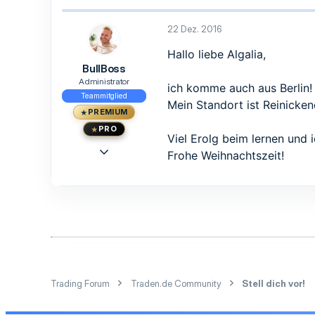
4
a
k
3
t
22 Dez. 2016
41
i
o
Hallo liebe Algalia,
n
BullBoss
e
n
Administrator
ich komme auch aus Berlin
:
Teammitglied
Mein Standort ist Reinicke
PREMIUM
PRO
Viel Erolg beim lernen und 
23 Mai 2015
Frohe Weihnachtszeit!
1.473
1.239
113
33
Berlin
www.traden.de
Trading Forum
Traden.de Community
Stell dich vor!