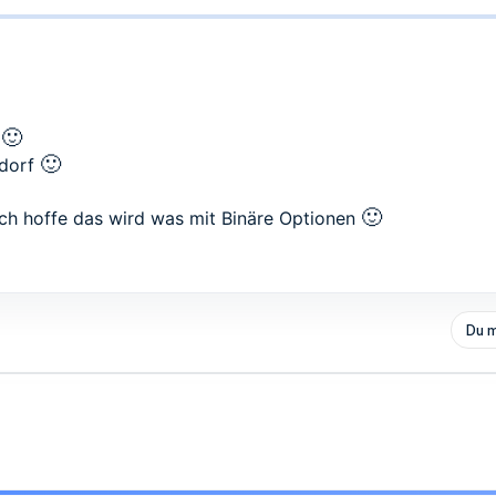
🙂
!
🙂
ndorf
🙂
ich hoffe das wird was mit Binäre Optionen
Du m