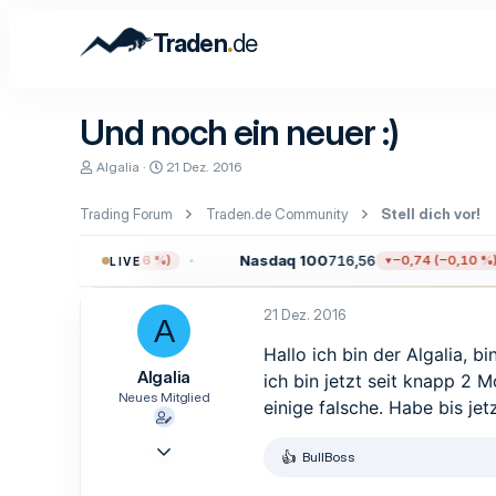
.
Traden
de
Und noch ein neuer :)
E
E
Algalia
21 Dez. 2016
r
r
s
s
Trading Forum
Traden.de Community
Stell dich vor!
t
t
e
e
l
l
1,31
Nasdaq 100
716,56
−12,24 (−0,16 %)
−0,74 (−0,10 %)
LIVE
l
l
e
t
r
a
21 Dez. 2016
A
m
Hallo ich bin der Algalia, 
Algalia
ich bin jetzt seit knapp 2
Neues Mitglied
einige falsche. Habe bis je
21 Dez. 2016
BullBoss
R
4
e