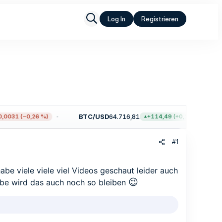
Log In
Registrieren
BTC/USD
64.716,81
0031 (−0,26 %)
+114,49 (+0,18 %)
#1
e viele viele viel Videos geschaut leider auch
😉
habe wird das auch noch so bleiben