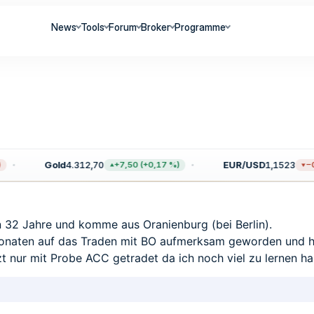
News
Tools
Forum
Broker
Programme
Gold
4.312,70
EUR/USD
1,1523
+7,50 (+0,17 %)
−0,
bin 32 Jahre und komme aus Oranienburg (bei Berlin).
 Monaten auf das Traden mit BO aufmerksam geworden und hab
tzt nur mit Probe ACC getradet da ich noch viel zu lernen 