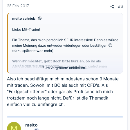
n
28 Feb. 2017
#3
:
meito schrieb:
Liebe Mit-Trader!
Ein Thema, das mich persönlich SEHR interessiert! Denn es würde
😉
meine Meinung dazu entweder widerlegen oder bestätigen
(dazu später etwas mehr).
Wenn ihr möchtet, gebt doch bitte kurz an, ob ihr als
ANFÄNGER/NEUER TRADER mit einem der angebotenen
Zum Vergrößern anklicken....
Templates in diesem Forum erfolgreich handelt.
Also ich beschäftige mich mindestens schon 9 Monate
Unter ANFÄNGER/NEUER TRADER verstehe ich, dass ihr keine
mit traden. Sowohl mit BO als auch mit CFD's. Als
große Tradingerfahrung habt. Also ihr nutzt ein Template dieses
"Fortgeschrittener" oder gar als Profi sehe ich mich
Forums als euren Einstieg in den Handel mit Binären Optionen.
trotzdem noch lange nicht. Dafür ist die Thematik
Solltet ihr bereits über ein Grundwissen über das Traden verfügen
(also bezüglich Chartanalyse usw.), dann würde ich jemanden
einfach viel zu umfangreich.
nicht unbedingt als Anfänger bezeichnen.
Unter erfolgreichem Handeln mit einem Template verstehe ich,
dass jemand über einen längeren Zeitraum sein Konto hochtradet,
meito
M
diesen Gewinn auch hält, und sich auch schon etwas von seinem