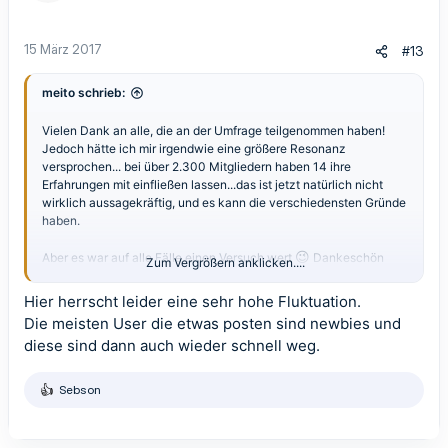
sich um euch selbst zu schützen!
n
e
Gruß
n
15 März 2017
#13
:
meito schrieb:
Vielen Dank an alle, die an der Umfrage teilgenommen haben!
Jedoch hätte ich mir irgendwie eine größere Resonanz
versprochen... bei über 2.300 Mitgliedern haben 14 ihre
Erfahrungen mit einfließen lassen...das ist jetzt natürlich nicht
wirklich aussagekräftig, und es kann die verschiedensten Gründe
haben.
😉
Aber es war auf alle Fälle einen Versuch wert
Dankeschön
Zum Vergrößern anklicken....
nochmals
Hier herrscht leider eine sehr hohe Fluktuation.
Die meisten User die etwas posten sind newbies und
diese sind dann auch wieder schnell weg.
Sebson
R
e
a
k