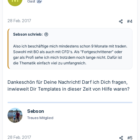
Gast
Profit z.B. hat auszahlen lassen.
Als Antwortoption habe ich noch hinzugefügt, wieviele Trades ihr
28 Feb. 2017
#4
schon mit dem Template abgesetzt habt. Also bezieht sich eure
Antwort auf insgesamt weniger als 50 von euch abgesetzte
Trades oder mehr als 50.
Sebson schrieb:
Eure Teilnahme an dieser Umfrage würde ich sehr schätzen!
Also ich beschäftige mich mindestens schon 9 Monate mit traden.
VIELEN DANK!!
Sowohl mit BO als auch mit CFD's. Als "Fortgeschrittener" oder
gar als Profi sehe ich mich trotzdem noch lange nicht. Dafür ist
P.S.:
Persönlich bin ich sehr am Handel von Binären Optionen
die Thematik einfach viel zu umfangreich.
interessiert, habe schon einiges ausprobiert. Intensiv die letzten
paar Monate. Allerdings würde ich mich noch nicht als profitabel
bezeichnen. Hoffe jedoch, auf dem Weg dorthin zu sein.
Dankeschön für Deine Nachricht! Darf ich Dich fragen,
inwieweit Dir Templates in dieser Zeit von Hilfe waren?
Sebson
Treues Mitglied
28 Feb. 2017
#5