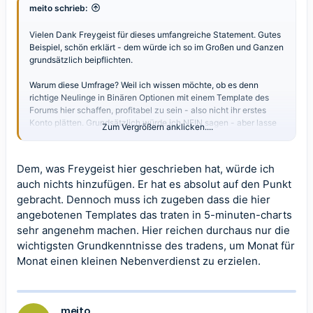
meito schrieb:
Nutze die Möglichkeit bei Brokern Echtgeldkonten ohne
Mindesteinlage und Nichtbenutzungsstrafe zu eröffnen, schaue
Vielen Dank Freygeist für dieses umfangreiche Statement. Gutes
und lerne dort die Videos an um dir eine Grundthematik nahe zu
Beispiel, schön erklärt - dem würde ich so im Großen und Ganzen
bringen, wenn man schon kein Buch in die Hand nehmen möchte
grundsätzlich beipflichten.
(hier kann ich aus persönlicher Sicht GKFX; die Lehrvideos von
Dr. Bauer klingen wie "Sendung mit der Maus" aber du wirst als
Warum diese Umfrage? Weil ich wissen möchte, ob es denn
absoluter Anfänger etwas ahnen worunm es geht!)
richtige Neulinge in Binären Optionen mit einem Template des
Forums hier schaffen, profitabel zu sein - also nicht ihr erstes
Dann kommen andere und mehr Videos und dann dochmal ein
Konto plätten. Grundsätzlich würde ich NEIN sagen - aber lasse
Buch und dann setzt man sich nicht hin und eiert nicht rum und
Zum Vergrößern anklicken....
😉
mich gerne durch diese Umfrage hier eines besseren belehren
verliert Geld sondern macht sich ein Chart auf und setzt erstmal
ein paar Fibonacchis mit Hilfslinien , Die Bollinger Bänder, die RSI
mit der Stochastik übereinander und noch den MACD!
Dem, was Freygeist hier geschrieben hat, würde ich
auch nichts hinzufügen. Er hat es absolut auf den Punkt
Sieht dann so aus:
gebracht. Dennoch muss ich zugeben dass die hier
angebotenen Templates das traten in 5-minuten-charts
sehr angenehm machen. Hier reichen durchaus nur die
Und dann nimmt man sich die Nachrichten dazu wie
wichtigsten Grundkenntnisse des tradens, um Monat für
https://news.guidants.com/#!Ticker/Feed/?Ungefiltert
Monat einen kleinen Nebenverdienst zu erzielen.
Und den Kalender und das Nachrichtenbrett unten im MT und hat
diverse Chart offen mit verschiedenen Zeitpunkten und dann und
dann wenn man das bisserl mal in Ruhe gemacht hat, kann man
ans Geld gehen!
meito
Mit sofortigem setzen des Stopploss!