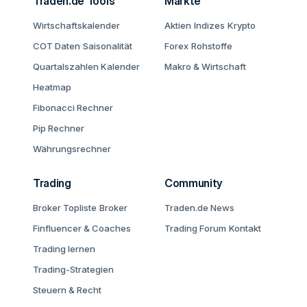
Traden.de Tools
Märkte
Wirtschaftskalender
Aktien
Indizes
Krypto
COT Daten
Saisonalität
Forex
Rohstoffe
Quartalszahlen Kalender
Makro & Wirtschaft
Heatmap
Fibonacci Rechner
Pip Rechner
Währungsrechner
Trading
Community
Broker Topliste
Broker
Traden.de News
Finfluencer & Coaches
Trading Forum
Kontakt
Trading lernen
Trading-Strategien
Steuern & Recht