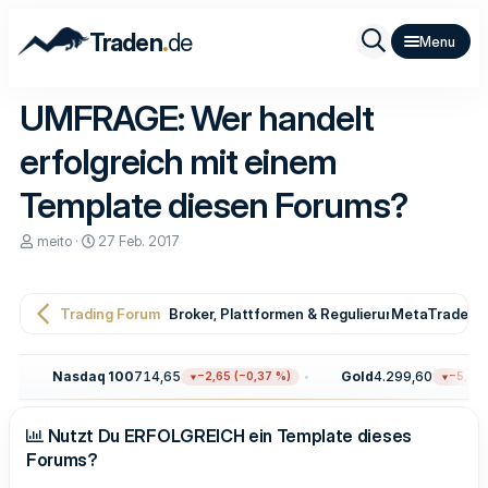
.
Traden
de
UMFRAGE: Wer handelt
erfolgreich mit einem
Template diesen Forums?
E
E
meito
27 Feb. 2017
r
r
s
s
t
t
e
e
Trading Forum
Broker, Plattformen & Regulierung
MetaTrader T
l
l
l
l
e
t
Nasdaq 100
714,65
Gold
4.299,60
−2,65 (−0,37 %)
−5,60 (−0,1
r
a
m
Nutzt Du ERFOLGREICH ein Template dieses
Forums?