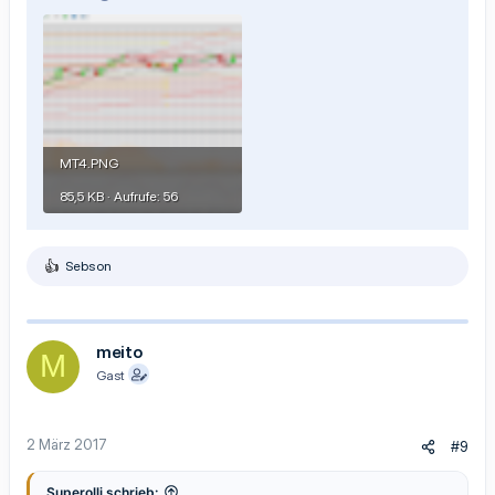
MT4.PNG
85,5 KB · Aufrufe: 56
Sebson
R
e
a
k
t
meito
M
i
Gast
o
n
e
n
2 März 2017
#9
:
Superolli schrieb: