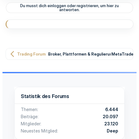
t
Du musst dich einloggen oder registrieren, um hier zu
i
antworten.
o
n
e
n
:
Trading Forum
Broker, Plattformen & Regulierung
MetaTrader T
Statistik des Forums
Themen
6.444
Beiträge
20.097
Mitglieder
23.120
Neuestes Mitglied
Deep