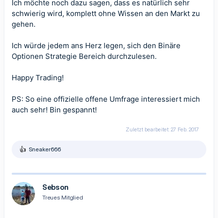
Ich möchte noch dazu sagen, dass es natürlich sehr
schwierig wird, komplett ohne Wissen an den Markt zu
gehen.
Ich würde jedem ans Herz legen, sich den
Binäre
Optionen Strategie
Bereich durchzulesen.
Happy Trading!
PS: So eine offizielle offene Umfrage interessiert mich
auch sehr! Bin gespannt!
Zuletzt bearbeitet:
27 Feb. 2017
Sneaker666
R
e
a
k
t
Sebson
i
Treues Mitglied
o
n
e