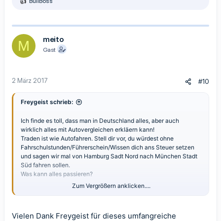
BullBoss
R
e
a
k
t
meito
M
i
Gast
o
n
e
n
2 März 2017
#10
:
Freygeist schrieb:
Ich finde es toll, dass man in Deutschland alles, aber auch
wirklich alles mit Autovergleichen erkläern kann!
Traden ist wie Autofahren. Stell dir vor, du würdest ohne
Fahrschulstunden/Führerschein/Wissen dich ans Steuer setzen
und sagen wir mal von Hamburg Sadt Nord nach München Stadt
Süd fahren sollen.
Was kann alles passieren?
Zum Vergrößern anklicken....
Stadt/Land/Autobahn/Schnellstraße?
Schnelles Auto, langsam, Kleinwagen, dicker Schlitten mit 300
PS?
Vielen Dank Freygeist für dieses umfangreiche
Mit Servolenkung, ohne, Tempomat oder mit?