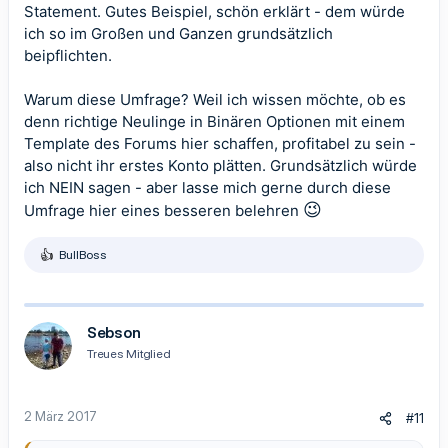
Statement. Gutes Beispiel, schön erklärt - dem würde
Navi oder Karte oder nur Schilder?
Verkehr, Tags oder Nachts?
ich so im Großen und Ganzen grundsätzlich
Tempolimit, Baustellen, Abbiegen?
beipflichten.
Tank voll, Kontrollleuchten zeigen einen defekt, Reifendruck und
Öl ok?
Warum diese Umfrage? Weil ich wissen möchte, ob es
Fahrer müder oder gestresst oder abgelenkt durch Handy oder
denn richtige Neulinge in Binären Optionen mit einem
Radio oder andere Insassen?
Template des Forums hier schaffen, profitabel zu sein -
also nicht ihr erstes Konto plätten. Grundsätzlich würde
Und genau so ähnlich ist es mit dem Traden.
ich NEIN sagen - aber lasse mich gerne durch diese
😉
Umfrage hier eines besseren belehren
Ohne vorher zu wissen was und worum es geht, Kerzenbilder,
Hilfslinien, Stochastik, reelle Werte, Finanznachrichten,
Katastrophen,
Wirtschaftskalender
, Wirtschaftszonen, Tag und
BullBoss
R
Nachtrhythmus, Alltagsstress des Traders und Hilfsmittel wird das
e
wenig bis gar nichts!
a
k
Wer sich ohne Fahrlehrer und Schulstunden ans Steuer setzt, wird
t
Sebson
schmerzhafte Dinge erleben.
i
Treues Mitglied
o
n
Wer ohne ein Minimum an Grundwissen und Geduld Glücksspiel
e
betreibt, wird monitär und ggfs auch emotional Schiffbruch
n
erleiden!
2 März 2017
#11
:
Das sagt dir jeder und alle!