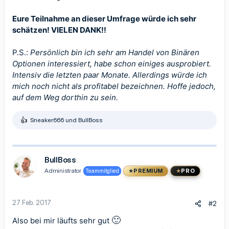
Eure Teilnahme an dieser Umfrage würde ich sehr
schätzen! VIELEN DANK!!
P.S.:
Persönlich bin ich sehr am Handel von Binären
Optionen interessiert, habe schon einiges ausprobiert.
Intensiv die letzten paar Monate. Allerdings würde ich
mich noch nicht als profitabel bezeichnen. Hoffe jedoch,
auf dem Weg dorthin zu sein.
Sneaker666
und
BullBoss
R
e
a
k
t
BullBoss
i
Administrator
Teammitglied
PREMIUM
PRO
o
n
e
n
27 Feb. 2017
#2
:
🙂
Also bei mir läufts sehr gut