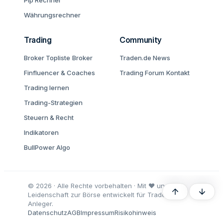
Pip Rechner
Währungsrechner
Trading
Community
Broker Topliste
Broker
Traden.de News
Finfluencer & Coaches
Trading Forum
Kontakt
Trading lernen
Trading-Strategien
Steuern & Recht
Indikatoren
BullPower Algo
© 2026 · Alle Rechte vorbehalten · Mit ♥ und
Oben
Unten
Leidenschaft zur Börse entwickelt für Trader und
Anleger.
Datenschutz
AGB
Impressum
Risikohinweis