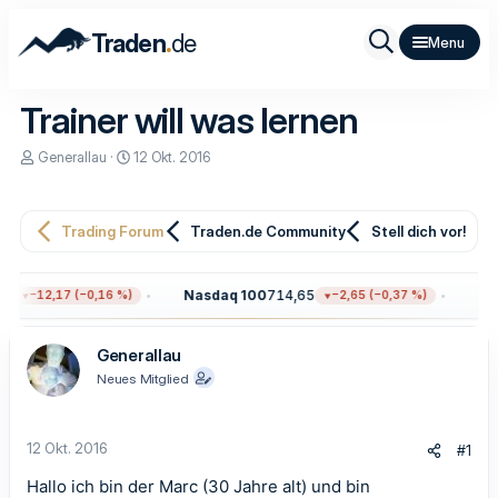
.
Traden
de
Trainer will was lernen
E
E
Generallau
12 Okt. 2016
r
r
s
s
t
t
e
e
Trading Forum
Traden.de Community
Stell dich vor!
l
l
l
l
e
t
8
Nasdaq 100
714,65
Gol
−12,17 (−0,16 %)
−2,65 (−0,37 %)
r
a
m
Generallau
Neues Mitglied
12 Okt. 2016
#1
Hallo ich bin der Marc (30 Jahre alt) und bin