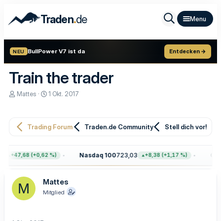
.
Traden
de
BullPower V7 ist da
Entdecken →
NEU
Train the trader
E
E
Mattes
1 Okt. 2017
r
r
s
s
t
t
e
e
Trading Forum
Traden.de Community
Stell dich vor!
l
l
l
l
e
t
4
Nasdaq 100
723,03
Gol
+47,68 (+0,62 %)
+8,38 (+1,17 %)
r
a
m
Mattes
M
Mitglied