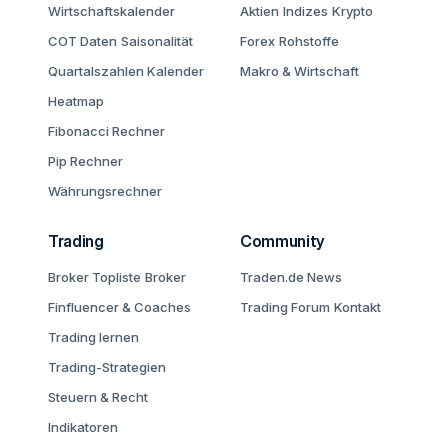
Wirtschaftskalender
Aktien
Indizes
Krypto
COT Daten
Saisonalität
Forex
Rohstoffe
Quartalszahlen Kalender
Makro & Wirtschaft
Heatmap
Fibonacci Rechner
Pip Rechner
Währungsrechner
Trading
Community
Broker Topliste
Broker
Traden.de News
Finfluencer & Coaches
Trading Forum
Kontakt
Trading lernen
Trading-Strategien
Steuern & Recht
Indikatoren