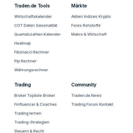
Traden.de Tools
Märkte
Wirtschaftskalender
Aktien
Indizes
Krypto
COT Daten
Saisonalität
Forex
Rohstoffe
Quartalszahlen Kalender
Makro & Wirtschaft
Heatmap
Fibonacci Rechner
Pip Rechner
Währungsrechner
Trading
Community
Broker Topliste
Broker
Traden.de News
Finfluencer & Coaches
Trading Forum
Kontakt
Trading lernen
Trading-Strategien
Steuern & Recht