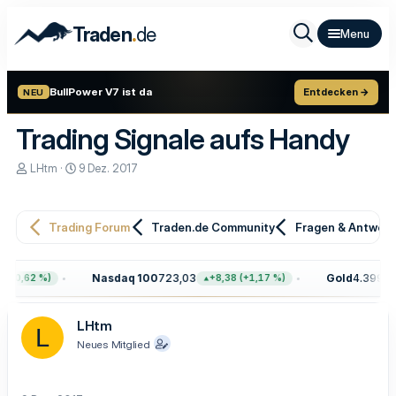
.
Traden
de
BullPower V7 ist da
Entdecken →
NEU
Trading Signale aufs Handy
E
E
LHtm
9 Dez. 2017
r
r
s
s
t
t
e
e
Trading Forum
Traden.de Community
Fragen & Antwor
l
l
l
l
e
t
Nasdaq 100
723,03
Gold
4.399,70
(+0,62 %)
+8,38 (+1,17 %)
r
a
m
LHtm
L
Neues Mitglied