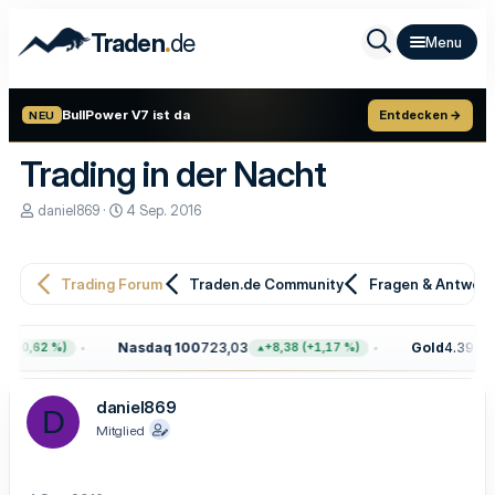
.
Traden
de
BullPower V7 ist da
Entdecken →
NEU
Trading in der Nacht
E
E
daniel869
4 Sep. 2016
r
r
s
s
t
t
e
e
Trading Forum
Traden.de Community
Fragen & Antwor
l
l
l
l
e
t
Nasdaq 100
723,03
Gold
4.399,70
(+0,62 %)
+8,38 (+1,17 %)
r
a
m
daniel869
D
Mitglied