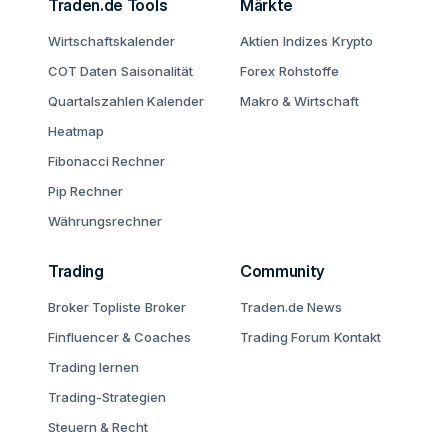
Traden.de Tools
Märkte
Wirtschaftskalender
Aktien
Indizes
Krypto
COT Daten
Saisonalität
Forex
Rohstoffe
Quartalszahlen Kalender
Makro & Wirtschaft
Heatmap
Fibonacci Rechner
Pip Rechner
Währungsrechner
Trading
Community
Broker Topliste
Broker
Traden.de News
Finfluencer & Coaches
Trading Forum
Kontakt
Trading lernen
Trading-Strategien
Steuern & Recht