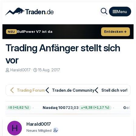
.
Traden
de
BullPower V7 ist da
Entdecken →
NEU
Trading Anfänger stellt sich
vor
E
E
Harald0017
15 Aug. 2017
r
r
s
s
t
t
e
e
Trading Forum
Traden.de Community
Stell dich vor!
l
l
l
l
e
t
Nasdaq 100
723,03
Gold
4.3
47,68 (+0,62 %)
+8,38 (+1,17 %)
r
a
m
Harald0017
H
Neues Mitglied