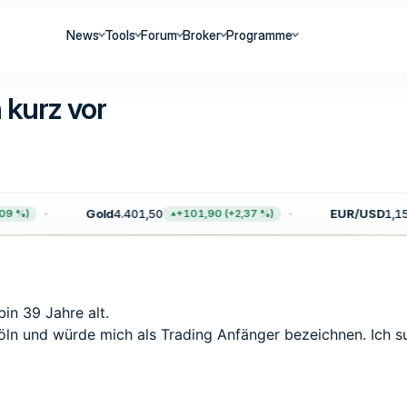
News
Tools
Forum
Broker
Programme
 kurz vor
Gold
4.401,50
EUR/USD
1,156
9 %)
+101,90 (+2,37 %)
in 39 Jahre alt.
n und würde mich als Trading Anfänger bezeichnen. Ich 