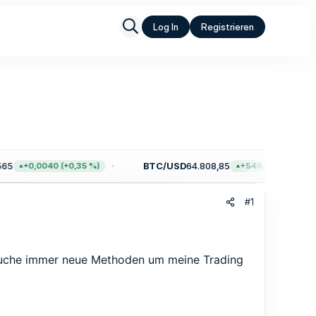
Log In
Registrieren
5
BTC/USD
64.808,85
+0,0040 (+0,35 %)
+549,17 (+0,85 %)
#1
suche immer neue Methoden um meine Trading