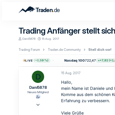
.
Traden
de
Trading Anfänger stellt sich
E
E
Dani5878
15 Aug. 2017
r
r
s
s
Trading Forum
Traden.de Community
Stell dich vor!
t
t
e
e
l
l
0
7.755,09
Nasdaq 100
722,47
+45,13 (+0,59 %)
+7,82 (+1,0
LIVE
l
l
e
t
r
a
15 Aug. 2017
D
m
Hallo,
Dani5878
mein Name ist Daniele und b
Neues Mitglied
Komme aus dem schönen Köl
Erfahrung zu verbessern.
15 Aug. 2017
3
Viele Grüße