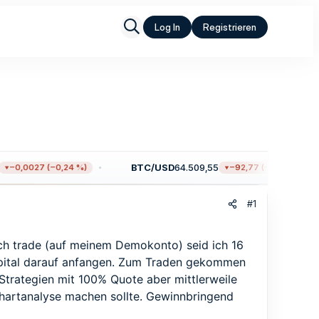
Log In
Registrieren
BTC/USD
64.509,55
−0,0027 (−0,24 %)
−92,77 (−0,14 %)
#1
Ich trade (auf meinem Demokonto) seid ich 16
 Kapital darauf anfangen. Zum Traden gekommen
Strategien mit 100% Quote aber mittlerweile
Chartanalyse machen sollte. Gewinnbringend