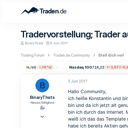
.
Traden
de
Tradervorstellung; Trader
E
E
BinaryThats
5 Juni 2017
r
r
s
s
Trading Forum
Traden.de Community
Stell dich vor!
t
t
e
e
l
l
0
7.717,17
Nasdaq 100
716,23
−6,38 (−0,08 %)
−1,07 (−0,15
LIVE
l
l
e
t
r
a
5 Juni 2017
B
m
Hallo Community,
BinaryThats
ich heiße Konstantin und b
Neues Mitglied
bin und da ich jetzt alt g
bin ich durch das Internet
9 Nov. 2016
weiß ich das das Template 
1
habe ich bereits Aktien geha