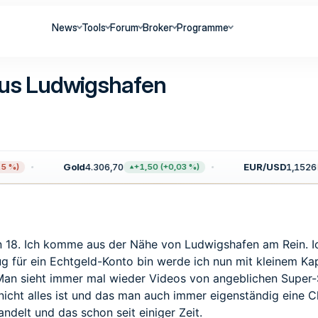
News
Tools
Forum
Broker
Programme
 aus Ludwigshafen
Gold
4.306,70
EUR/USD
1,1526
 %)
+1,50 (+0,03 %)
in 18. Ich komme aus der Nähe von Ludwigshafen am Rein. 
enug für ein Echtgeld-Konto bin werde ich nun mit kleinem
. Man sieht immer mal wieder Videos von angeblichen Super-
nicht alles ist und das man auch immer eigenständig eine 
ndelt und das schon seit einiger Zeit.