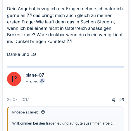
Dein Angebot bezüglich der Fragen nehme ich natürlich
Wünsch dir hier einen guten Start und viel Erfolg!
🙂
gerne an
das bringt mich auch gleich zu meiner
LG Christof
ersten Frage: Wie läuft denn das in Sachen Steuern,
wenn ich bei einem nicht in Österreich ansässigen
Broker trade? Wäre dankbar wenn du da ein wenig Licht
🙂
ins Dunkel bringen könntest
Danke und LG
plane-07
P
Mitglied
26 Okt. 2017
#5
knoepe schrieb:
Willkommen bei den traden.eu und auf gute zusammen arbeit.