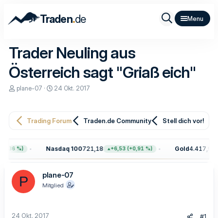
.
Traden
de
Trader Neuling aus
Österreich sagt "Griaß eich"
E
E
plane-07
24 Okt. 2017
r
r
s
s
t
t
e
e
Trading Forum
Traden.de Community
Stell dich vor!
l
l
l
l
e
t
Nasdaq 100
721,18
Gold
4.417,90
,36 %)
+6,53 (+0,91 %)
+
r
a
m
plane-07
P
Mitglied
24 Okt. 2017
#1