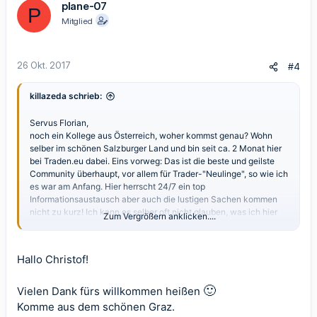
plane-07
P
Mitglied
26 Okt. 2017
#4
killazeda schrieb:
Servus Florian,
noch ein Kollege aus Österreich, woher kommst genau? Wohn
selber im schönen Salzburger Land und bin seit ca. 2 Monat hier
bei Traden.eu dabei. Eins vorweg: Das ist die beste und geilste
Community überhaupt, vor allem für Trader-"Neulinge", so wie ich
es war am Anfang. Hier herrscht 24/7 ein top
Informationsaustausch aber auch die lustigen Sachen kommen
nicht zu kurz! Ich kann es selber oft nicht glauben, was ich hier
Zum Vergrößern anklicken....
bereits an Infos und Erfahrung auffassen durfte! Das Template V2
ist mega und es werden stetig neue und vielversprechende
Strategien geboren und entwickelt! Mit dem V3 jetzt dann in ein
Hallo Christof!
paar Tagen wirds richtig, richtig abgehen!
🙂
Also, keine Scheu bei Fragen! Am besten mal das ganze Forum
Vielen Dank fürs willkommen heißen
und die Page durchstöbern dann bist du auch mit allen
Komme aus dem schönen Graz.
Thematiken vertraut.