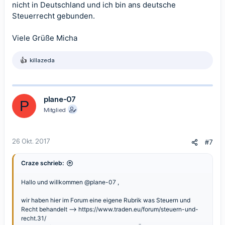
nicht in Deutschland und ich bin ans deutsche
Steuerrecht gebunden.
Viele Grüße Micha
killazeda
R
e
a
k
t
plane-07
P
i
Mitglied
o
n
e
n
26 Okt. 2017
#7
:
Craze schrieb:
Hallo und willkommen
@plane-07
,
wir haben hier im Forum eine eigene Rubrik was Steuern und
Recht behandelt -->
https://www.traden.eu/forum/steuern-und-
recht.31/