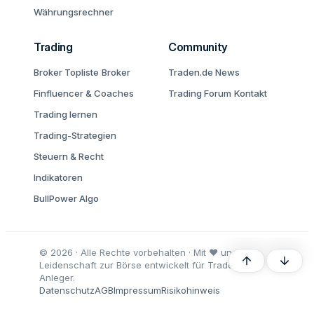
Währungsrechner
Trading
Community
Broker Topliste
Broker
Traden.de News
Finfluencer & Coaches
Trading Forum
Kontakt
Trading lernen
Trading-Strategien
Steuern & Recht
Indikatoren
BullPower Algo
© 2026 · Alle Rechte vorbehalten · Mit ♥ und
Oben
Unten
Leidenschaft zur Börse entwickelt für Trader und
Anleger.
Datenschutz
AGB
Impressum
Risikohinweis