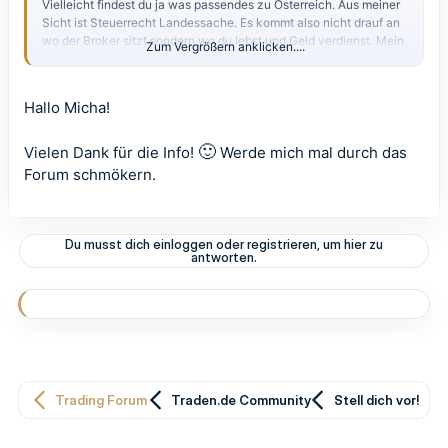
Vielleicht findest du ja was passendes zu Österreich. Aus meiner
Sicht ist Steuerrecht Landessache. Es kommt also nicht drauf an
wo der Broker sitzt sondern wo du lebst und Geld verdienst. Mein
Zum Vergrößern anklicken....
Broker sitzt auch nicht in Deutschland und ich bin ans deutsche
Steuerrecht gebunden.
Hallo Micha!
Viele Grüße Micha
🙂
Vielen Dank für die Info!
Werde mich mal durch das
Forum schmökern.
Du musst dich einloggen oder registrieren, um hier zu
antworten.
Trading Forum
Traden.de Community
Stell dich vor!