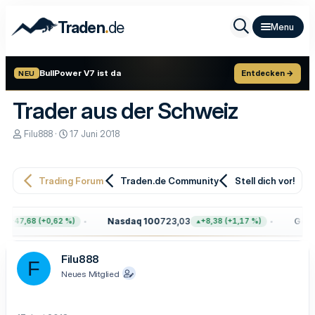
.
Traden
de
BullPower V7 ist da
Entdecken →
NEU
Trader aus der Schweiz
E
E
Filu888
17 Juni 2018
r
r
s
s
t
t
e
e
Trading Forum
Traden.de Community
Stell dich vor!
l
l
l
l
e
t
Nasdaq 100
723,03
Gold
4
+47,68 (+0,62 %)
+8,38 (+1,17 %)
r
a
m
Filu888
F
Neues Mitglied