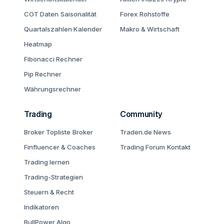
COT Daten
Saisonalität
Forex
Rohstoffe
Quartalszahlen Kalender
Makro & Wirtschaft
Heatmap
Fibonacci Rechner
Pip Rechner
Währungsrechner
Trading
Community
Broker Topliste
Broker
Traden.de News
Finfluencer & Coaches
Trading Forum
Kontakt
Trading lernen
Trading-Strategien
Steuern & Recht
Indikatoren
BullPower Algo