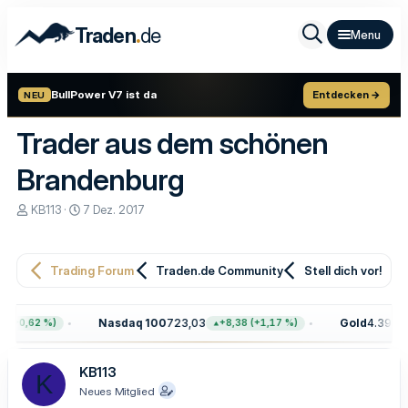
.
Traden
de
BullPower V7 ist da
Entdecken →
NEU
Trader aus dem schönen
Brandenburg
E
E
KB113
7 Dez. 2017
r
r
s
s
t
t
e
e
Trading Forum
Traden.de Community
Stell dich vor!
l
l
l
l
e
t
Nasdaq 100
723,03
Gold
4.399,70
 (+0,62 %)
+8,38 (+1,17 %)
r
a
m
KB113
K
Neues Mitglied