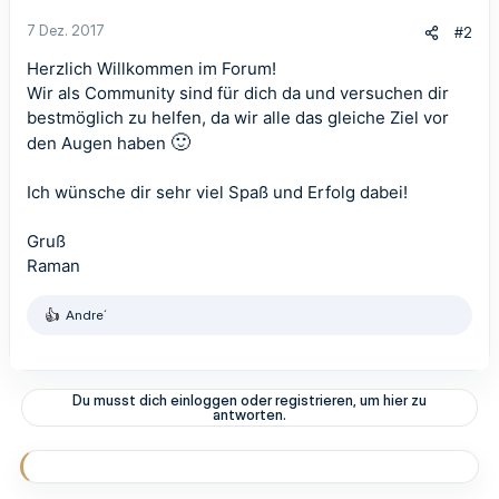
7 Dez. 2017
#2
Herzlich Willkommen im Forum!
Wir als Community sind für dich da und versuchen dir
bestmöglich zu helfen, da wir alle das gleiche Ziel vor
🙂
den Augen haben
Ich wünsche dir sehr viel Spaß und Erfolg dabei!
Gruß
Raman
Andre´
R
e
a
k
t
Du musst dich einloggen oder registrieren, um hier zu
i
antworten.
o
n
e
n