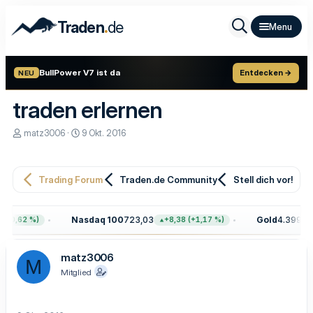
.
Traden
de
BullPower V7 ist da
Entdecken →
NEU
traden erlernen
E
E
matz3006
9 Okt. 2016
r
r
s
s
t
t
e
e
Trading Forum
Traden.de Community
Stell dich vor!
l
l
l
l
e
t
Nasdaq 100
723,03
Gold
4.399,70
(+0,62 %)
+8,38 (+1,17 %)
r
a
m
matz3006
M
Mitglied