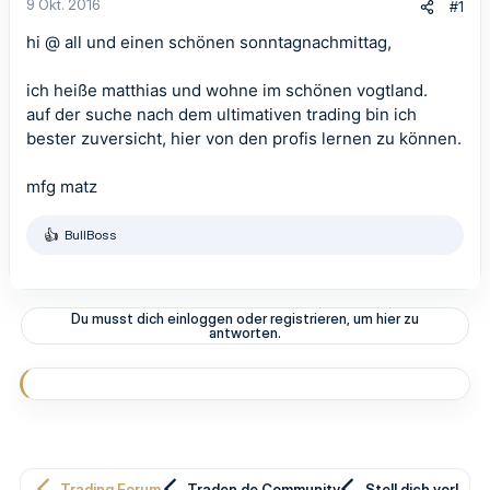
9 Okt. 2016
#1
hi @ all und einen schönen sonntagnachmittag,
ich heiße matthias und wohne im schönen vogtland.
auf der suche nach dem ultimativen trading bin ich
bester zuversicht, hier von den profis lernen zu können.
mfg matz
BullBoss
R
e
a
k
t
Du musst dich einloggen oder registrieren, um hier zu
i
antworten.
o
n
e
n
:
Trading Forum
Traden.de Community
Stell dich vor!