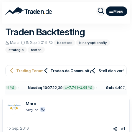
.
Traden
de
Traden Backtesting
E
E
S
Marc
15 Sep. 2016
backtest
binaryoptionsfly
r
r
c
strategie
testen
s
s
h
t
t
l
e
e
a
l
l
g
l
l
w
Trading Forum
Traden.de Community
Stell dich vor!
e
t
o
r
a
r
m
t
Nasdaq 100
722,39
Gold
4.407,10
0,58 %)
+7,74 (+1,08 %)
e
Marc
Mitglied
15 Sep. 2016
#1