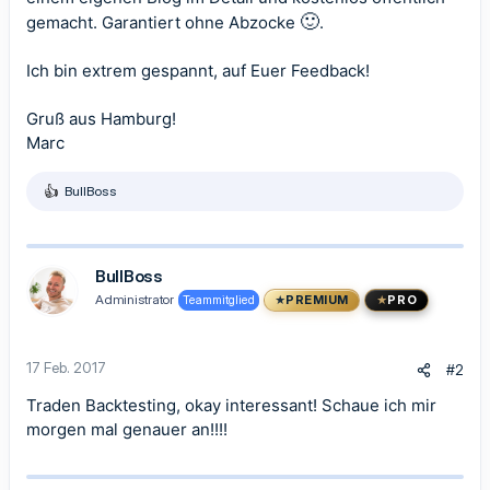
🙂
gemacht. Garantiert ohne Abzocke
.
Ich bin extrem gespannt, auf Euer Feedback!
Gruß aus Hamburg!
Marc
BullBoss
R
e
a
k
t
BullBoss
i
Administrator
Teammitglied
PREMIUM
PRO
o
n
e
n
17 Feb. 2017
#2
:
Traden Backtesting, okay interessant! Schaue ich mir
morgen mal genauer an!!!!