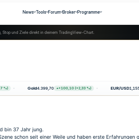
News
Tools
Forum
Broker
Programme
g, Stop und Ziele direkt in deinem TradingView-Chart.
Gold
4.399,70
EUR/USD
1,1559
 %)
+100,10 (+2,33 %)
d bin 37 Jahr jung.
Szene schon seit einer Weile und haben erste Erfahrungen 