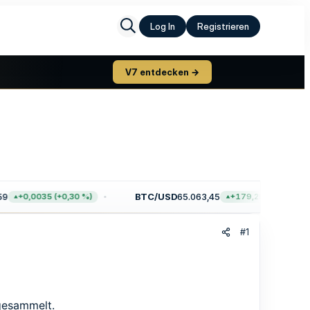
Log In
Registrieren
V7 entdecken →
BTC/USD
65.063,45
+0,0035 (+0,30 %)
+179,29 (+0,28 %)
#1
gesammelt.