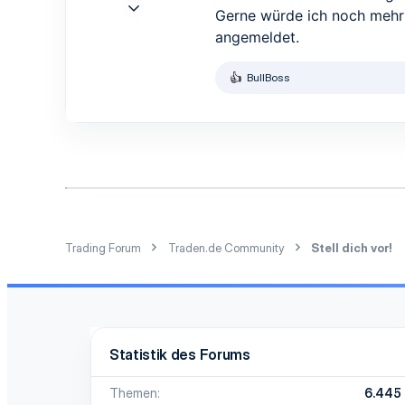
24 Sep. 2016
Gerne würde ich noch mehr 
1
angemeldet.
1
3
BullBoss
R
47
e
a
k
t
i
o
n
e
n
:
Trading Forum
Traden.de Community
Stell dich vor!
Statistik des Forums
Themen
6.445