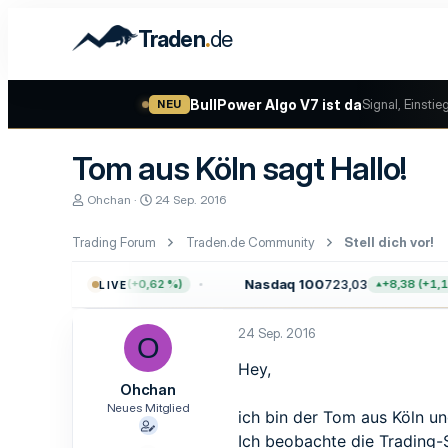
.
Traden
de
BullPower Algo V7 ist da
Signal, Einstie
NEU
Tom aus Köln sagt Hallo!
E
E
Ohchan
24 Sep. 2016
r
r
s
s
Trading Forum
Traden.de Community
Stell dich vor!
t
t
e
e
l
l
0
7.757,64
Nasdaq 100
723,03
+47,68 (+0,62 %)
+8,38 (+1,17
LIVE
l
l
e
t
r
a
24 Sep. 2016
O
m
Hey,
Ohchan
Neues Mitglied
ich bin der Tom aus Köln un
Ich beobachte die Trading-