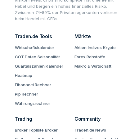
Risikohinweis: CFDs sind komplexe Instrumente mit
Hebel und bergen ein hohes finanzielles Risiko.
Zwischen 74-89% der Privatanlegerkonten verlieren
beim Handel mit CFDs.
Traden.de Tools
Märkte
Wirtschaftskalender
Aktien
Indizes
Krypto
COT Daten
Saisonalität
Forex
Rohstoffe
Quartalszahlen Kalender
Makro & Wirtschaft
Heatmap
Fibonacci Rechner
Pip Rechner
Währungsrechner
Trading
Community
Broker Topliste
Broker
Traden.de News