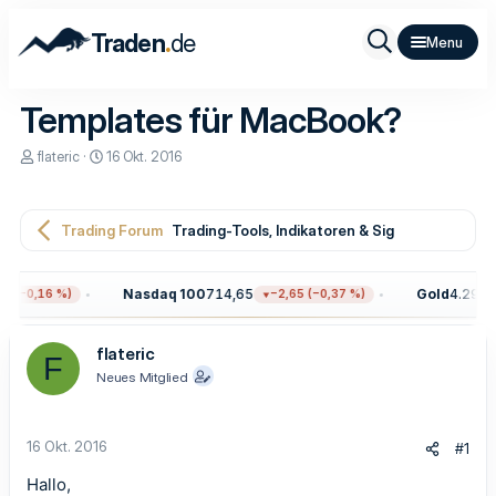
.
Traden
de
Templates für MacBook?
E
E
flateric
16 Okt. 2016
r
r
s
s
t
t
e
e
Trading Forum
Trading-Tools, Indikatoren & Signale
l
l
l
l
e
t
Nasdaq 100
714,65
Gold
4.299,6
 (−0,16 %)
−2,65 (−0,37 %)
r
a
m
flateric
F
Neues Mitglied
16 Okt. 2016
#1
Hallo,