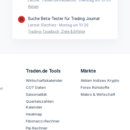
Aktien
Suche Beta-Tester für Trading Journal
R
Letzter: Ratzfratz
Montag um 10:26
Trading-Tagebuch, Ziele & Erfolge
Traden.de Tools
Märkte
Wirtschaftskalender
Aktien
Indizes
Krypto
COT Daten
Forex
Rohstoffe
el
Saisonalität
Makro & Wirtschaft
Quartalszahlen
Kalender
Heatmap
Fibonacci Rechner
Pip Rechner