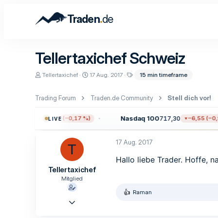
.
Traden
de
Tellertaxichef Schweiz
E
E
S
Tellertaxichef
17 Aug. 2017
15 min timeframe
r
r
c
s
s
h
t
t
l
Trading Forum
Traden.de Community
Stell dich vor!
e
e
a
l
l
g
0
7.723,55
Nasdaq 100
717,30
−12,97 (−0,17 %)
−6,55 (−0,9
LIVE
l
l
w
e
t
o
r
a
r
17 Aug. 2017
m
t
T
e
Hallo liebe Trader. Hoffe, 
Tellertaxichef
Mitglied
Raman
R
17 Aug. 2017
e
5
a