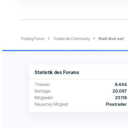
k
1
t
i
3
o
21
n
e
Tarasp
n
:
Trading Forum
Traden.de Community
Stell dich vor!
Statistik des Forums
Themen
6.444
Beiträge
20.097
Mitglieder
23.116
Neuestes Mitglied
Pisatrader