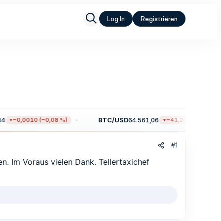
Log In
Registrieren
BTC/USD
64.561,06
−0,0010 (−0,08 %)
−41,26 (−0,06 %)
#1
en. Im Voraus vielen Dank. Tellertaxichef