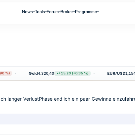
News
Tools
Forum
Broker
Programme
Gold
4.320,40
EUR/USD
1,1544
0 %)
+15,20 (+0,35 %)
nach langer VerlustPhase endlich ein paar Gewinne einzufahr