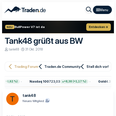
.
Traden
de
BullPower V7 ist da
Entdecken →
NEU
Tank48 grüßt aus BW
E
E
tank48
31 Okt. 2018
r
r
s
s
t
t
e
e
Trading Forum
Traden.de Community
Stell dich vor!
l
l
l
l
e
t
Nasdaq 100
723,03
Gold
4.399,7
8 (+0,62 %)
+8,38 (+1,17 %)
r
a
m
tank48
T
Neues Mitglied