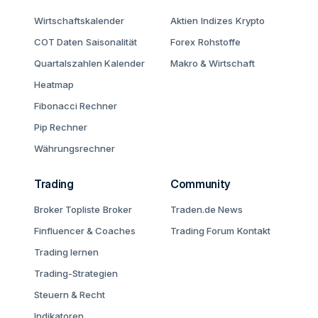
Wirtschaftskalender
Aktien
Indizes
Krypto
COT Daten
Saisonalität
Forex
Rohstoffe
Quartalszahlen Kalender
Makro & Wirtschaft
Heatmap
Fibonacci Rechner
Pip Rechner
Währungsrechner
Trading
Community
Broker Topliste
Broker
Traden.de News
Finfluencer & Coaches
Trading Forum
Kontakt
Trading lernen
Trading-Strategien
Steuern & Recht
Indikatoren