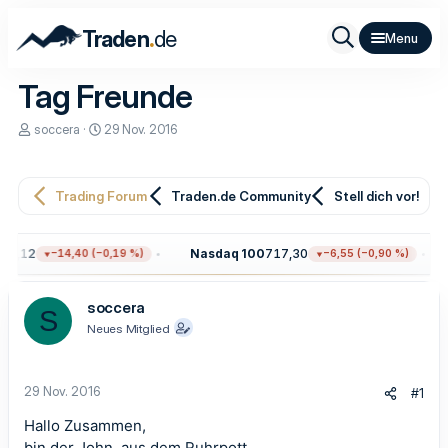
.
Traden
de
Tag Freunde
E
E
soccera
29 Nov. 2016
r
r
s
s
t
t
e
e
Trading Forum
Traden.de Community
Stell dich vor!
l
l
l
l
e
t
22,12
Nasdaq 100
717,30
−14,40 (−0,19 %)
−6,55 (−0,90 %)
r
a
m
soccera
S
Neues Mitglied
29 Nov. 2016
#1
Hallo Zusammen,
bin der John, aus dem Ruhrpott.