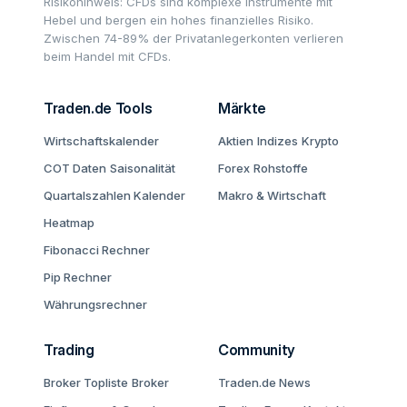
Risikohinweis: CFDs sind komplexe Instrumente mit
Hebel und bergen ein hohes finanzielles Risiko.
Zwischen 74-89% der Privatanlegerkonten verlieren
beim Handel mit CFDs.
Traden.de Tools
Märkte
Wirtschaftskalender
Aktien
Indizes
Krypto
COT Daten
Saisonalität
Forex
Rohstoffe
Quartalszahlen Kalender
Makro & Wirtschaft
Heatmap
Fibonacci Rechner
Pip Rechner
Währungsrechner
Trading
Community
Broker Topliste
Broker
Traden.de News