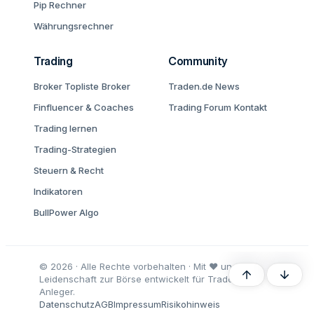
Pip Rechner
Währungsrechner
Trading
Community
Broker Topliste
Broker
Traden.de News
Finfluencer & Coaches
Trading Forum
Kontakt
Trading lernen
Trading-Strategien
Steuern & Recht
Indikatoren
BullPower Algo
© 2026 · Alle Rechte vorbehalten · Mit ♥ und
Oben
Unten
Leidenschaft zur Börse entwickelt für Trader und
Anleger.
Datenschutz
AGB
Impressum
Risikohinweis