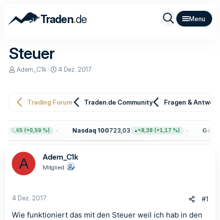
.
Traden
de
Steuer
E
E
Adem_C1k
4 Dez. 2017
r
r
s
s
t
t
e
e
Trading Forum
Traden.de Community
Fragen & Antwor
l
l
l
l
e
t
Nasdaq 100
723,03
Gold
4.
+45,65 (+0,59 %)
+8,38 (+1,17 %)
r
a
m
Adem_C1k
A
Mitglied
4 Dez. 2017
#1
Wie funktioniert das mit den Steuer weil ich hab in den