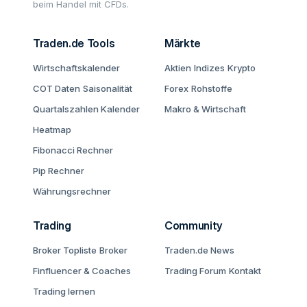
beim Handel mit CFDs.
Traden.de Tools
Märkte
Wirtschaftskalender
Aktien
Indizes
Krypto
COT Daten
Saisonalität
Forex
Rohstoffe
Quartalszahlen Kalender
Makro & Wirtschaft
Heatmap
Fibonacci Rechner
Pip Rechner
Währungsrechner
Trading
Community
Broker Topliste
Broker
Traden.de News
Finfluencer & Coaches
Trading Forum
Kontakt
Trading lernen