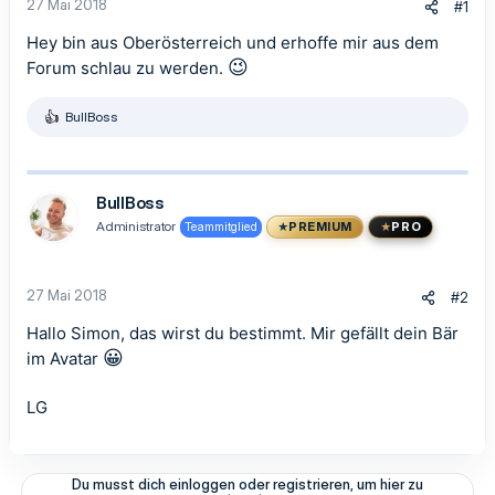
27 Mai 2018
#1
Hey bin aus Oberösterreich und erhoffe mir aus dem
😉
Forum schlau zu werden.
BullBoss
R
e
a
k
t
BullBoss
i
Administrator
Teammitglied
PREMIUM
PRO
o
n
e
n
27 Mai 2018
#2
:
Hallo Simon, das wirst du bestimmt. Mir gefällt dein Bär
😀
im Avatar
LG
Du musst dich einloggen oder registrieren, um hier zu