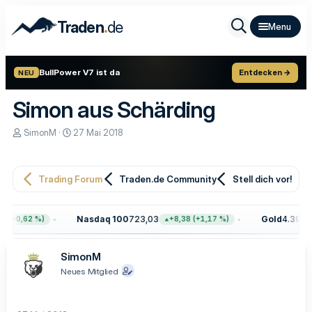
.
Traden
de
BullPower V7 ist da
Entdecken →
NEU
Simon aus Schärding
E
E
SimonM
27 Mai 2018
r
r
s
s
t
t
e
e
Trading Forum
Traden.de Community
Stell dich vor!
l
l
l
l
e
t
Nasdaq 100
723,03
Gold
4.399,7
 (+0,62 %)
+8,38 (+1,17 %)
r
a
m
SimonM
Neues Mitglied