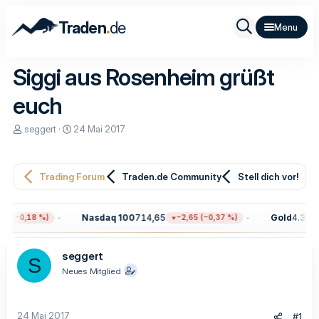
.
Traden
de
Siggi aus Rosenheim grüßt
euch
E
E
seggert
24 Mai 2017
r
r
s
s
t
t
e
e
Trading Forum
Traden.de Community
Stell dich vor!
l
l
l
l
e
t
Nasdaq 100
714,65
Gold
4.377,
9 (−0,18 %)
−2,65 (−0,37 %)
r
a
m
seggert
S
Neues Mitglied
24 Mai 2017
#1