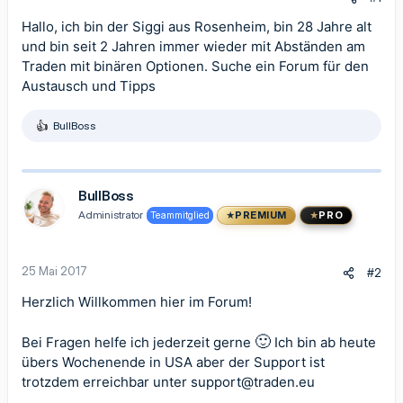
Hallo, ich bin der Siggi aus Rosenheim, bin 28 Jahre alt
und bin seit 2 Jahren immer wieder mit Abständen am
Traden mit binären Optionen. Suche ein Forum für den
Austausch und Tipps
BullBoss
R
e
a
k
t
BullBoss
i
Administrator
Teammitglied
PREMIUM
PRO
o
n
e
n
25 Mai 2017
#2
:
Herzlich Willkommen hier im Forum!
🙂
Bei Fragen helfe ich jederzeit gerne
Ich bin ab heute
übers Wochenende in USA aber der Support ist
trotzdem erreichbar unter
support@traden.eu