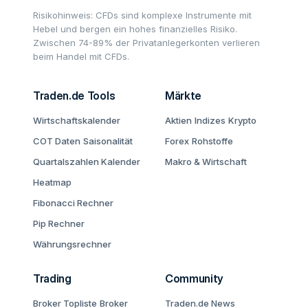
Risikohinweis: CFDs sind komplexe Instrumente mit
Hebel und bergen ein hohes finanzielles Risiko.
Zwischen 74-89% der Privatanlegerkonten verlieren
beim Handel mit CFDs.
Traden.de Tools
Märkte
Wirtschaftskalender
Aktien
Indizes
Krypto
COT Daten
Saisonalität
Forex
Rohstoffe
Quartalszahlen Kalender
Makro & Wirtschaft
Heatmap
Fibonacci Rechner
Pip Rechner
Währungsrechner
Trading
Community
Broker Topliste
Broker
Traden.de News