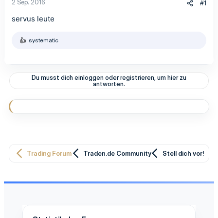
2 Sep. 2016
#1
servus leute
systematic
R
e
a
k
t
Du musst dich einloggen oder registrieren, um hier zu
i
antworten.
o
n
e
n
:
Trading Forum
Traden.de Community
Stell dich vor!