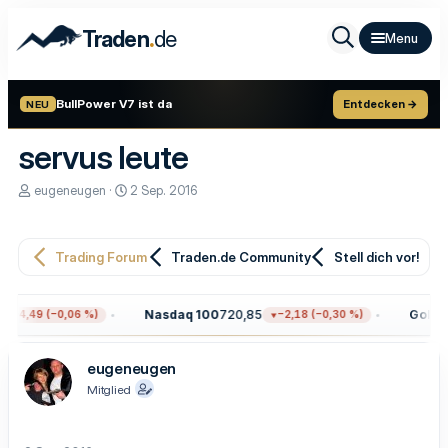
.
Traden
de
BullPower V7 ist da
Entdecken →
NEU
servus leute
E
E
eugeneugen
2 Sep. 2016
r
r
s
s
t
t
e
e
Trading Forum
Traden.de Community
Stell dich vor!
l
l
l
l
e
t
Nasdaq 100
720,85
Gold
4.
−4,49 (−0,06 %)
−2,18 (−0,30 %)
r
a
m
eugeneugen
Mitglied