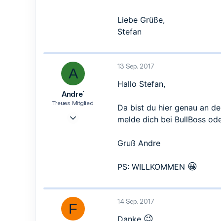
0
1
Liebe Grüße,
Stefan
13 Sep. 2017
A
Hallo Stefan,
Andre´
Treues Mitglied
Da bist du hier genau an de
12 März 2017
melde dich bei BullBoss od
95
39
Gruß Andre
18
😀
PS: WILLKOMMEN
14 Sep. 2017
F
😉
Danke