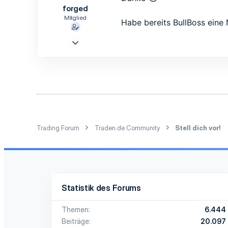
forged
Mitglied
Habe bereits BullBoss eine 
13 Sep. 2017
8
0
1
Trading Forum
Traden.de Community
Stell dich vor!
Statistik des Forums
Themen
6.444
Beiträge
20.097