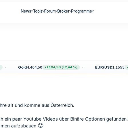
News
Tools
Forum
Broker
Programme
Gold
4.404,50
EUR/USD
1,1555
+104,90 (+2,44 %)
+
ahre alt und komme aus Österreich.
ch ein paar Youtube Videos über Binäre Optionen gefunden.
🙂
ommen aufzubauen