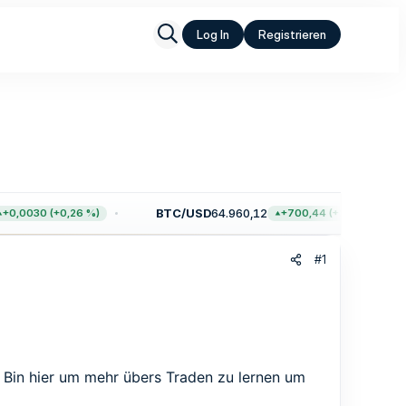
Log In
Registrieren
BTC/USD
64.960,12
0,0030 (+0,26 %)
+700,44 (+1,09 %)
#1
 Bin hier um mehr übers Traden zu lernen um