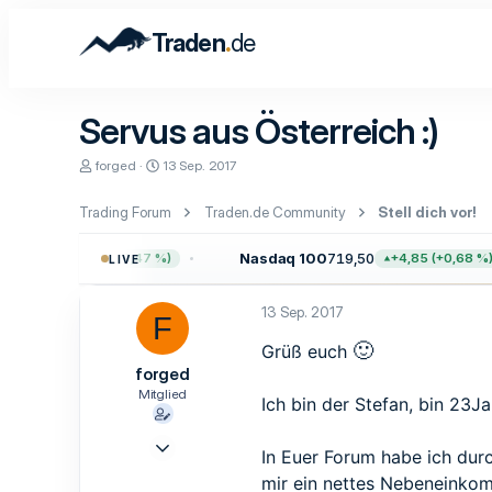
.
Traden
de
Servus aus Österreich :)
E
E
forged
13 Sep. 2017
r
r
s
s
Trading Forum
Traden.de Community
Stell dich vor!
t
t
e
e
l
l
5,94
Nasdaq 100
719,50
+35,98 (+0,47 %)
+4,85 (+0,68 %)
LIVE
l
l
e
t
r
a
13 Sep. 2017
F
m
🙂
Grüß euch
forged
Mitglied
Ich bin der Stefan, bin 23J
13 Sep. 2017
In Euer Forum habe ich dur
8
mir ein nettes Nebeneink