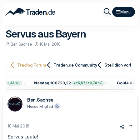
.
Traden
de
Servus aus Bayern
E
E
Ben.Sachse
16 Mai 2018
r
r
s
s
t
t
e
e
Trading Forum
Traden.de Community
Stell dich vor!
l
l
l
l
e
t
Nasdaq 100
720,22
Gold
4.417,7
 (+0,33 %)
+5,57 (+0,78 %)
r
a
m
Ben.Sachse
Neues Mitglied
16 Mai 2018
#1
Servus Leute!