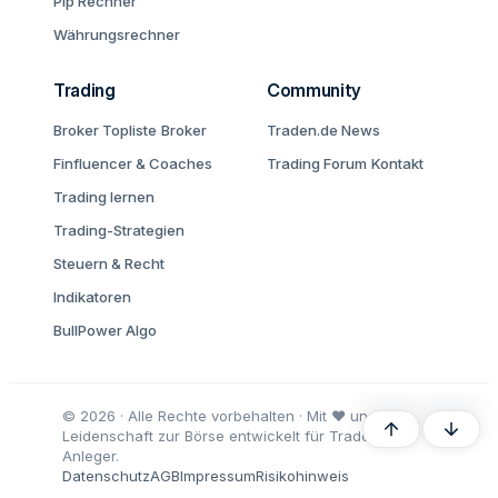
Pip Rechner
Währungsrechner
Trading
Community
Broker Topliste
Broker
Traden.de News
Finfluencer & Coaches
Trading Forum
Kontakt
Trading lernen
Trading-Strategien
Steuern & Recht
Indikatoren
BullPower Algo
© 2026 · Alle Rechte vorbehalten · Mit ♥ und
Oben
Unten
Leidenschaft zur Börse entwickelt für Trader und
Anleger.
Datenschutz
AGB
Impressum
Risikohinweis