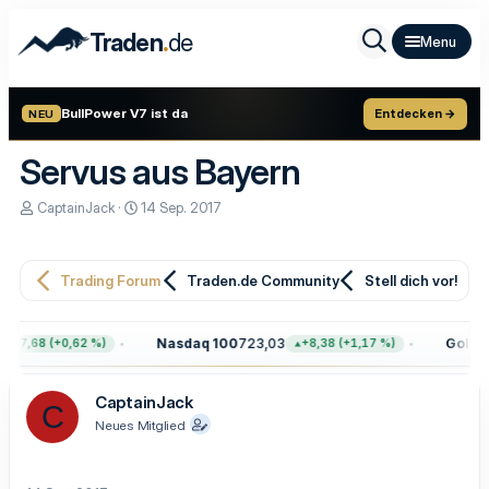
.
Traden
de
BullPower V7 ist da
Entdecken →
NEU
Servus aus Bayern
E
E
CaptainJack
14 Sep. 2017
r
r
s
s
t
t
e
e
Trading Forum
Traden.de Community
Stell dich vor!
l
l
l
l
e
t
Nasdaq 100
723,03
Gold
4.
+47,68 (+0,62 %)
+8,38 (+1,17 %)
r
a
m
CaptainJack
C
Neues Mitglied