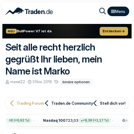
.
Traden
de
BullPower V7 ist da
Entdecken →
NEU
Seit alle recht herzlich
gegrüßt Ihr lieben, mein
Name ist Marko
E
E
S
maxel22
3 Nov. 2016
binäre optionen
r
r
c
s
s
h
t
t
l
e
e
a
Trading Forum
Traden.de Community
Stell dich vor!
l
l
g
l
l
w
e
t
o
r
a
r
Nasdaq 100
723,03
Gold
4.
+47,68 (+0,62 %)
+8,38 (+1,17 %)
m
t
e