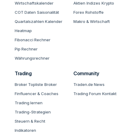
Wirtschaftskalender
Aktien
Indizes
Krypto
COT Daten
Saisonalität
Forex
Rohstoffe
Quartalszahlen Kalender
Makro & Wirtschaft
Heatmap
Fibonacci Rechner
Pip Rechner
Währungsrechner
Trading
Community
Broker Topliste
Broker
Traden.de News
Finfluencer & Coaches
Trading Forum
Kontakt
Trading lernen
Trading-Strategien
Steuern & Recht
Indikatoren