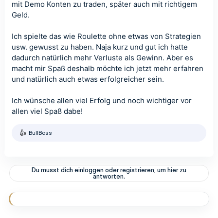
mit Demo Konten zu traden, später auch mit richtigem
Geld.
Ich spielte das wie Roulette ohne etwas von Strategien
usw. gewusst zu haben. Naja kurz und gut ich hatte
dadurch natürlich mehr Verluste als Gewinn. Aber es
macht mir Spaß deshalb möchte ich jetzt mehr erfahren
und natürlich auch etwas erfolgreicher sein.
Ich wünsche allen viel Erfolg und noch wichtiger vor
allen viel Spaß dabe!
BullBoss
R
e
a
k
t
Du musst dich einloggen oder registrieren, um hier zu
i
antworten.
o
n
e
n
: