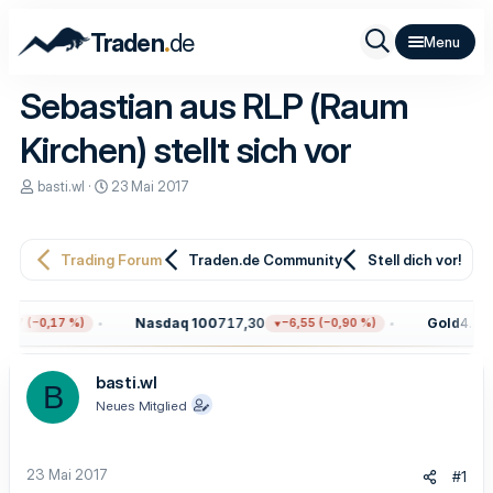
.
Traden
de
Sebastian aus RLP (Raum
Kirchen) stellt sich vor
E
E
basti.wl
23 Mai 2017
r
r
s
s
t
t
e
e
Trading Forum
Traden.de Community
Stell dich vor!
l
l
l
l
e
t
Nasdaq 100
717,30
Gold
4.315
97 (−0,17 %)
−6,55 (−0,90 %)
r
a
m
basti.wl
B
Neues Mitglied
23 Mai 2017
#1