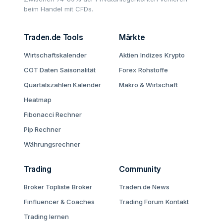
beim Handel mit CFDs.
Traden.de Tools
Märkte
Wirtschaftskalender
Aktien
Indizes
Krypto
COT Daten
Saisonalität
Forex
Rohstoffe
Quartalszahlen Kalender
Makro & Wirtschaft
Heatmap
Fibonacci Rechner
Pip Rechner
Währungsrechner
Trading
Community
Broker Topliste
Broker
Traden.de News
Finfluencer & Coaches
Trading Forum
Kontakt
Trading lernen