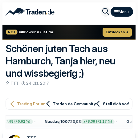
.
Traden
de
BullPower V7 ist da
Entdecken →
NEU
Schönen juten Tach aus
Hamburch, Tanja hier, neu
und wissbegierig ;)
E
E
TTT
24 Okt. 2017
r
r
s
s
t
t
e
e
Trading Forum
Traden.de Community
Stell dich vor!
l
l
l
l
e
t
Nasdaq 100
723,03
Gold
4.
+47,68 (+0,62 %)
+8,38 (+1,17 %)
r
a
m