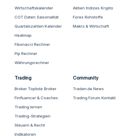
Wirtschaftskalender
Aktien
Indizes
Krypto
COT Daten
Saisonalität
Forex
Rohstoffe
Quartalszahlen Kalender
Makro & Wirtschaft
Heatmap
Fibonacci Rechner
Pip Rechner
Währungsrechner
Trading
Community
Broker Topliste
Broker
Traden.de News
Finfluencer & Coaches
Trading Forum
Kontakt
Trading lernen
Trading-Strategien
Steuern & Recht
Indikatoren