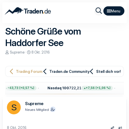
.
Traden
de
Schöne Grüße vom
Haddorfer See
E
E
Supreme
8 Okt. 2016
r
r
s
s
t
t
e
e
Trading Forum
Traden.de Community
Stell dich vor!
l
l
l
l
e
t
9
Nasdaq 100
722,21
Gol
+43,73 (+0,57 %)
+7,56 (+1,06 %)
r
a
m
Supreme
S
Neues Mitglied
8 Okt. 2016
#1