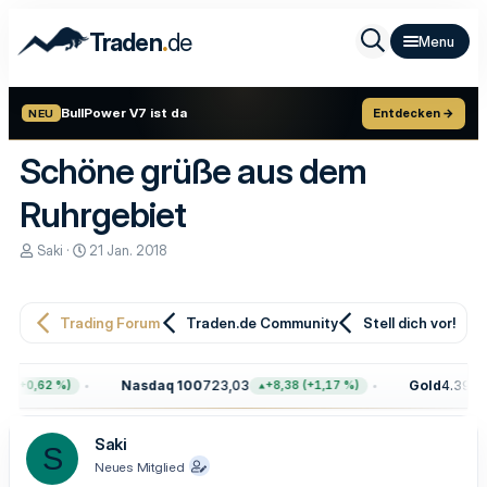
.
Traden
de
BullPower V7 ist da
Entdecken →
NEU
Schöne grüße aus dem
Ruhrgebiet
E
E
Saki
21 Jan. 2018
r
r
s
s
t
t
e
e
Trading Forum
Traden.de Community
Stell dich vor!
l
l
l
l
e
t
Nasdaq 100
723,03
Gold
4.399,7
 (+0,62 %)
+8,38 (+1,17 %)
r
a
m
Saki
S
Neues Mitglied