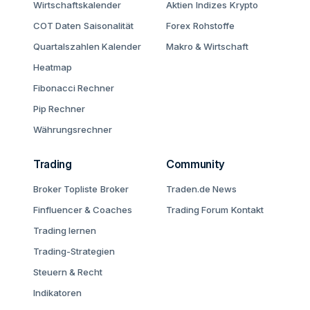
Wirtschaftskalender
Aktien
Indizes
Krypto
COT Daten
Saisonalität
Forex
Rohstoffe
Quartalszahlen Kalender
Makro & Wirtschaft
Heatmap
Fibonacci Rechner
Pip Rechner
Währungsrechner
Trading
Community
Broker Topliste
Broker
Traden.de News
Finfluencer & Coaches
Trading Forum
Kontakt
Trading lernen
Trading-Strategien
Steuern & Recht
Indikatoren