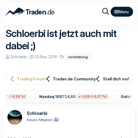
.
Traden
de
Schloerbi ist jetzt auch mit
dabei ;)
E
E
S
Schloerbi
20 Nov. 2016
vorstellung
r
r
c
s
s
h
t
t
l
e
e
a
Trading Forum
Traden.de Community
Stell dich vor!
l
l
g
l
l
w
e
t
o
r
a
r
Nasdaq 100
714,65
Gold
4.313
,17 (−0,16 %)
−2,65 (−0,37 %)
m
t
e
Schloerbi
Neues Mitglied