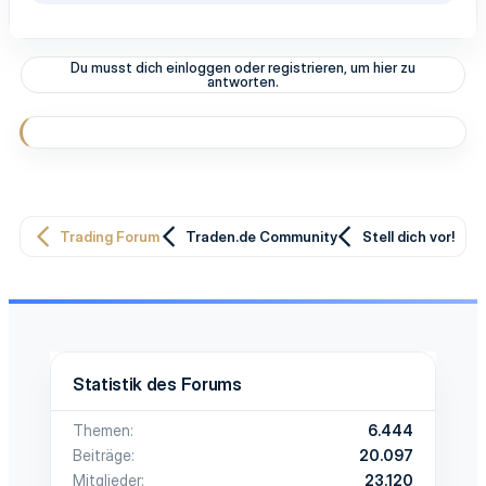
e
a
k
t
Du musst dich einloggen oder registrieren, um hier zu
i
antworten.
o
n
e
n
:
Trading Forum
Traden.de Community
Stell dich vor!
Statistik des Forums
Themen
6.444
Beiträge
20.097
Mitglieder
23.120