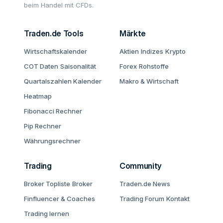
beim Handel mit CFDs.
Traden.de Tools
Märkte
Wirtschaftskalender
Aktien
Indizes
Krypto
COT Daten
Saisonalität
Forex
Rohstoffe
Quartalszahlen Kalender
Makro & Wirtschaft
Heatmap
Fibonacci Rechner
Pip Rechner
Währungsrechner
Trading
Community
Broker Topliste
Broker
Traden.de News
Finfluencer & Coaches
Trading Forum
Kontakt
Trading lernen