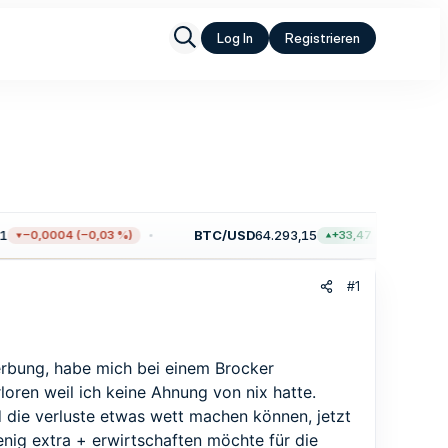
Log In
Registrieren
BTC/USD
64.293,15
−0,0004 (−0,03 %)
+33,47 (+0,05 %)
#1
rbung, habe mich bei einem Brocker
oren weil ich keine Ahnung von nix hatte.
 die verluste etwas wett machen können, jetzt
nig extra + erwirtschaften möchte für die