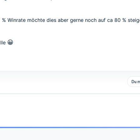
 % Winrate möchte dies aber gerne noch auf ca 80 % steig
😀
lle
Du m