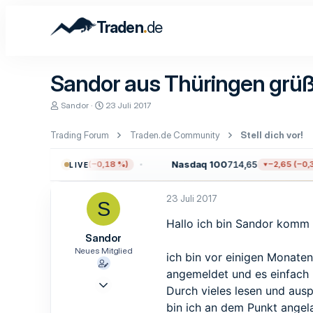
.
Traden
de
Sandor aus Thüringen grüß
E
E
Sandor
23 Juli 2017
r
r
s
s
Trading Forum
Traden.de Community
Stell dich vor!
t
t
e
e
l
l
7.709,96
Nasdaq 100
714,65
−13,59 (−0,18 %)
−2,65 (−0,37
LIVE
l
l
e
t
r
a
23 Juli 2017
S
m
Hallo ich bin Sandor komm 
Sandor
Neues Mitglied
ich bin vor einigen Monat
angemeldet und es einfach m
23 Juli 2017
Durch vieles lesen und aus
3
bin ich an dem Punkt angel