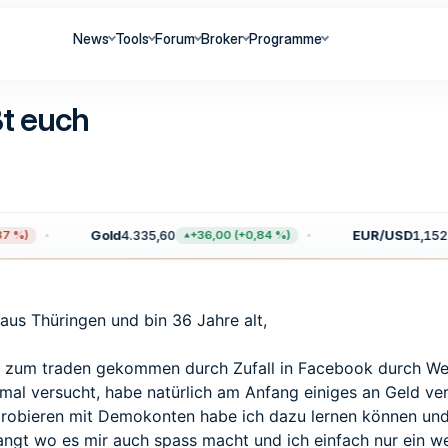
News
Tools
Forum
Broker
Programme
t euch
Gold
4.335,60
EUR/USD
1,1521
 %)
+36,00 (+0,84 %)
aus Thüringen und bin 36 Jahre alt,
en zum traden gekommen durch Zufall in Facebook durch We
al versucht, habe natürlich am Anfang einiges an Geld verl
probieren mit Demokonten habe ich dazu lernen können und
angt wo es mir auch spass macht und ich einfach nur ein we